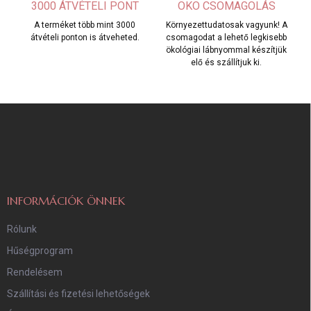
3000 ÁTVÉTELI PONT
ÖKO CSOMAGOLÁS
A terméket több mint 3000
Környezettudatosak vagyunk! A
átvételi ponton is átveheted.
csomagodat a lehető legkisebb
ökológiai lábnyommal készítjük
elő és szállítjuk ki.
L
á
b
l
é
c
INFORMÁCIÓK ÖNNEK
Rólunk
Hűségprogram
Rendelésem
Szállítási és fizetési lehetőségek