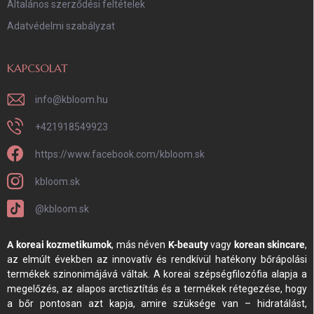
Általános szerződési feltételek
Adatvédelmi szabályzat
KAPCSOLAT
info
@
kbloom.hu
+421918549923
https://www.facebook.com/kbloom.sk
kbloom.sk
@kbloom.sk
A koreai kozmetikumok
, más néven
K-beauty
vagy
korean skincare
,
az elmúlt években az innovatív és rendkívül hatékony bőrápolási
termékek szinonimájává váltak. A koreai szépségfilozófia alapja a
megelőzés, az alapos arctisztítás és a termékek rétegezése, hogy
a bőr pontosan azt kapja, amire szüksége van – hidratálást,