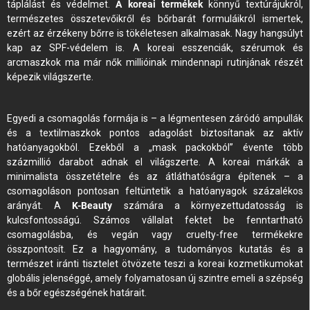
táplálást és védelmet.
A koreai termékek
könnyű textúrájukról,
természetes összetevőikről és bőrbarát formuláikról ismertek,
ezért az érzékeny bőrre is tökéletesen alkalmasak. Nagy hangsúlyt
kap az SPF-védelem is. A koreai esszenciák, szérumok és
arcmaszkok ma már nők millióinak mindennapi rutinjának részét
képezik világszerte.
Egyedi a csomagolás formája is – a légmentesen záródó ampullák
és a textilmaszkok pontos adagolást biztosítanak az aktív
hatóanyagokból. Ezekből a „mask packokból” évente több
százmillió darabot adnak el világszerte. A koreai márkák a
minimalista összetételre és az átláthatóságra építenek – a
csomagoláson pontosan feltüntetik a hatóanyagok százalékos
arányát. A
K-Beauty
számára a környezettudatosság is
kulcsfontosságú. Számos vállalat fektet be fenntartható
csomagolásba, és vegán vagy cruelty-free termékekre
összpontosít. Ez a hagyomány, a tudományos kutatás és a
természet iránti tisztelet ötvözete teszi a koreai kozmetikumokat
globális jelenséggé, amely folyamatosan új szintre emeli a szépség
és a bőr egészségének határait.