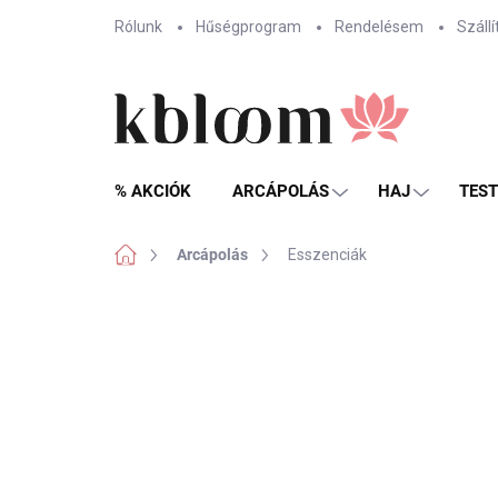
Ugrás
Rólunk
Hűségprogram
Rendelésem
Szállí
a
fő
tartalomhoz
% AKCIÓK
ARCÁPOLÁS
HAJ
TES
Kezdőlap
Arcápolás
Esszenciák