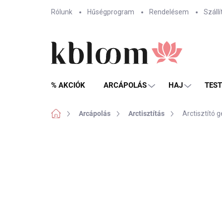
Ugrás
Rólunk
Hűségprogram
Rendelésem
Szállí
a
fő
tartalomhoz
% AKCIÓK
ARCÁPOLÁS
HAJ
TES
Kezdőlap
Arcápolás
Arctisztítás
Arctisztító g