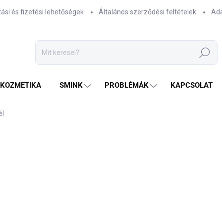
tási és fizetési lehetőségek
Általános szerződési feltételek
Ada
Keresés
TKOZMETIKA
SMINK
PROBLÉMÁK
KAPCSOLAT
él