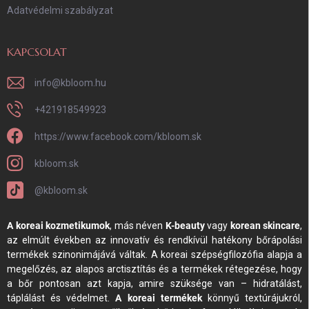
Adatvédelmi szabályzat
KAPCSOLAT
info
@
kbloom.hu
+421918549923
https://www.facebook.com/kbloom.sk
kbloom.sk
@kbloom.sk
A koreai kozmetikumok
, más néven
K-beauty
vagy
korean skincare
,
az elmúlt években az innovatív és rendkívül hatékony bőrápolási
termékek szinonimájává váltak. A koreai szépségfilozófia alapja a
megelőzés, az alapos arctisztítás és a termékek rétegezése, hogy
a bőr pontosan azt kapja, amire szüksége van – hidratálást,
táplálást és védelmet.
A koreai termékek
könnyű textúrájukról,