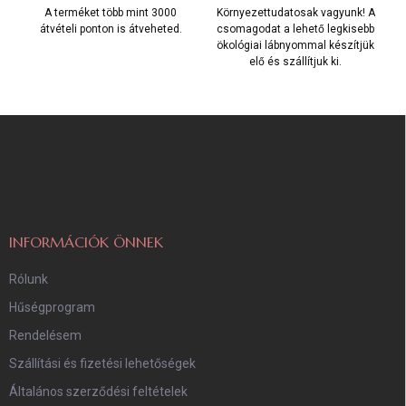
A terméket több mint 3000
Környezettudatosak vagyunk! A
átvételi ponton is átveheted.
csomagodat a lehető legkisebb
ökológiai lábnyommal készítjük
elő és szállítjuk ki.
L
á
b
l
é
c
INFORMÁCIÓK ÖNNEK
Rólunk
Hűségprogram
Rendelésem
Szállítási és fizetési lehetőségek
Általános szerződési feltételek