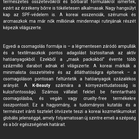
természetes összetevőikről és bőrbarát formuláikról ismertek,
ezért az érzékeny bőrre is tökéletesen alkalmasak. Nagy hangsúlyt
kap az SPF-védelem is. A koreai esszenciák, szérumok és
arcmaszkok ma már nők millióinak mindennapi rutinjának részét
képezik világszerte.
Egyedi a csomagolás formája is – a légmentesen záródó ampullák
és a textilmaszkok pontos adagolást biztosítanak az aktív
hatóanyagokból. Ezekből a „mask packokból” évente több
százmillió darabot adnak el világszerte. A koreai márkák a
minimalista összetételre és az átláthatóságra építenek – a
csomagoláson pontosan feltüntetik a hatóanyagok százalékos
arányát. A
K-Beauty
számára a környezettudatosság is
kulcsfontosságú. Számos vállalat fektet be fenntartható
csomagolásba, és vegán vagy cruelty-free termékekre
összpontosít. Ez a hagyomány, a tudományos kutatás és a
természet iránti tisztelet ötvözete teszi a koreai kozmetikumokat
globális jelenséggé, amely folyamatosan új szintre emeli a szépség
és a bőr egészségének határait.