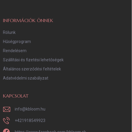
l
é
c
INFORMÁCIÓK ÖNNEK
Rólunk
Hűségprogram
Rendelésem
Szállítási és fizetési lehetőségek
Általános szerződési feltételek
Adatvédelmi szabályzat
KAPCSOLAT
info
@
kbloom.hu
+421918549923