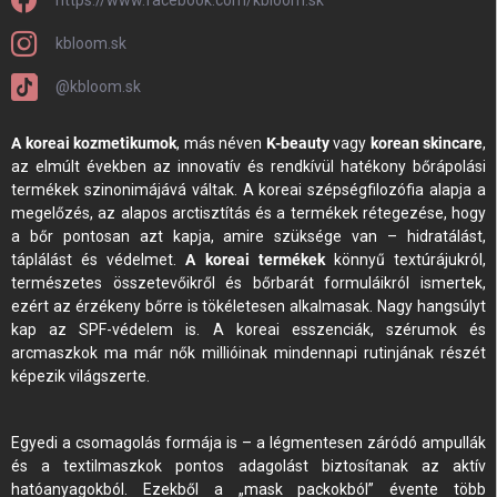
https://www.facebook.com/kbloom.sk
kbloom.sk
@kbloom.sk
A koreai kozmetikumok
, más néven
K-beauty
vagy
korean skincare
,
az elmúlt években az innovatív és rendkívül hatékony bőrápolási
termékek szinonimájává váltak. A koreai szépségfilozófia alapja a
megelőzés, az alapos arctisztítás és a termékek rétegezése, hogy
a bőr pontosan azt kapja, amire szüksége van – hidratálást,
táplálást és védelmet.
A koreai termékek
könnyű textúrájukról,
természetes összetevőikről és bőrbarát formuláikról ismertek,
ezért az érzékeny bőrre is tökéletesen alkalmasak. Nagy hangsúlyt
kap az SPF-védelem is. A koreai esszenciák, szérumok és
arcmaszkok ma már nők millióinak mindennapi rutinjának részét
képezik világszerte.
Egyedi a csomagolás formája is – a légmentesen záródó ampullák
és a textilmaszkok pontos adagolást biztosítanak az aktív
hatóanyagokból. Ezekből a „mask packokból” évente több