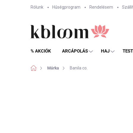
Ugrás
Rólunk
Hűségprogram
Rendelésem
Szállí
a
fő
tartalomhoz
% AKCIÓK
ARCÁPOLÁS
HAJ
TES
Kezdőlap
Márka
Banila co.