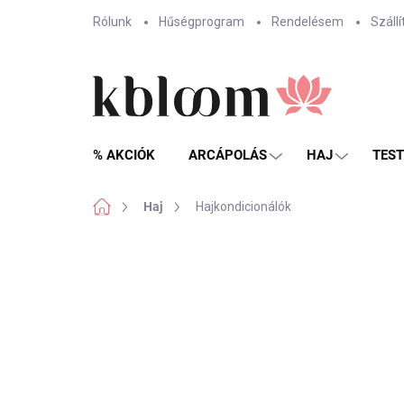
Ugrás
Rólunk
Hűségprogram
Rendelésem
Szállí
a
fő
tartalomhoz
% AKCIÓK
ARCÁPOLÁS
HAJ
TES
Kezdőlap
Haj
Hajkondicionálók