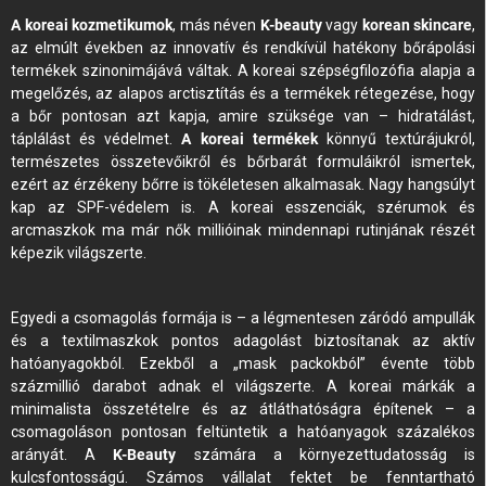
A koreai kozmetikumok
, más néven
K-beauty
vagy
korean skincare
,
az elmúlt években az innovatív és rendkívül hatékony bőrápolási
termékek szinonimájává váltak. A koreai szépségfilozófia alapja a
megelőzés, az alapos arctisztítás és a termékek rétegezése, hogy
a bőr pontosan azt kapja, amire szüksége van – hidratálást,
táplálást és védelmet.
A koreai termékek
könnyű textúrájukról,
természetes összetevőikről és bőrbarát formuláikról ismertek,
ezért az érzékeny bőrre is tökéletesen alkalmasak. Nagy hangsúlyt
kap az SPF-védelem is. A koreai esszenciák, szérumok és
arcmaszkok ma már nők millióinak mindennapi rutinjának részét
képezik világszerte.
Egyedi a csomagolás formája is – a légmentesen záródó ampullák
és a textilmaszkok pontos adagolást biztosítanak az aktív
hatóanyagokból. Ezekből a „mask packokból” évente több
százmillió darabot adnak el világszerte. A koreai márkák a
minimalista összetételre és az átláthatóságra építenek – a
csomagoláson pontosan feltüntetik a hatóanyagok százalékos
arányát. A
K-Beauty
számára a környezettudatosság is
kulcsfontosságú. Számos vállalat fektet be fenntartható