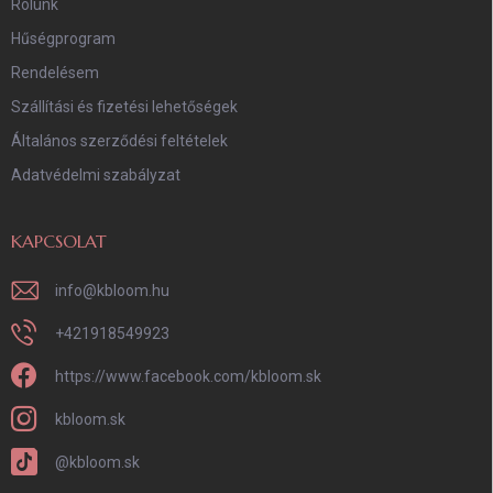
Rólunk
Hűségprogram
Rendelésem
Szállítási és fizetési lehetőségek
Általános szerződési feltételek
Adatvédelmi szabályzat
KAPCSOLAT
info
@
kbloom.hu
+421918549923
https://www.facebook.com/kbloom.sk
kbloom.sk
@kbloom.sk