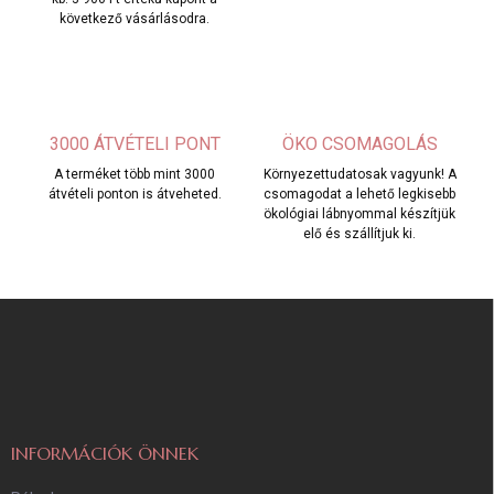
következő vásárlásodra.
3000 ÁTVÉTELI PONT
ÖKO CSOMAGOLÁS
A terméket több mint 3000
Környezettudatosak vagyunk! A
átvételi ponton is átveheted.
csomagodat a lehető legkisebb
ökológiai lábnyommal készítjük
elő és szállítjuk ki.
L
á
b
l
é
c
INFORMÁCIÓK ÖNNEK