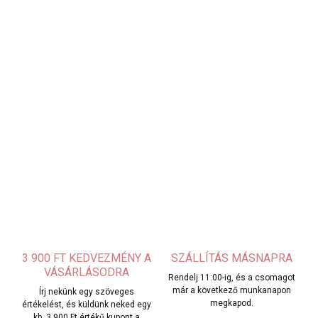
3 900 FT KEDVEZMÉNY A
SZÁLLÍTÁS MÁSNAPRA
VÁSÁRLÁSODRA
Rendelj 11:00-ig, és a csomagot
már a következő munkanapon
Írj nekünk egy szöveges
megkapod.
értékelést, és küldünk neked egy
kb. 3 900 Ft értékű kupont a