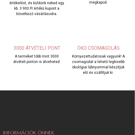
megkapod.
értékelést, és küldünk neked egy
kb. 3 900 Ft értékű kupont a
következő vásárlásodra.
3000 ÁTVÉTELI PONT
ÖKO CSOMAGOLÁS
A terméket több mint 3000
Környezettudatosak vagyunk! A
átvételi ponton is átveheted.
csomagodat a lehető legkisebb
ökológiai lábnyommal készítjük
elő és szállítjuk ki.
L
á
b
l
é
c
INFORMÁCIÓK ÖNNEK