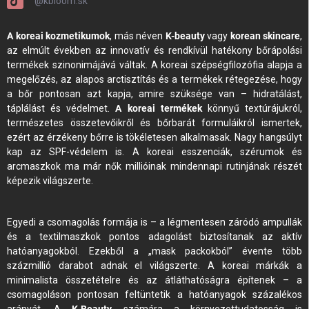
@kbloom.sk
A koreai kozmetikumok
, más néven
K-beauty
vagy
korean skincare
,
az elmúlt években az innovatív és rendkívül hatékony bőrápolási
termékek szinonimájává váltak. A koreai szépségfilozófia alapja a
megelőzés, az alapos arctisztítás és a termékek rétegezése, hogy
a bőr pontosan azt kapja, amire szüksége van – hidratálást,
táplálást és védelmet.
A koreai termékek
könnyű textúrájukról,
természetes összetevőikről és bőrbarát formuláikról ismertek,
ezért az érzékeny bőrre is tökéletesen alkalmasak. Nagy hangsúlyt
kap az SPF-védelem is. A koreai esszenciák, szérumok és
arcmaszkok ma már nők millióinak mindennapi rutinjának részét
képezik világszerte.
Egyedi a csomagolás formája is – a légmentesen záródó ampullák
és a textilmaszkok pontos adagolást biztosítanak az aktív
hatóanyagokból. Ezekből a „mask packokból” évente több
százmillió darabot adnak el világszerte. A koreai márkák a
minimalista összetételre és az átláthatóságra építenek – a
csomagoláson pontosan feltüntetik a hatóanyagok százalékos
arányát. A
K-Beauty
számára a környezettudatosság is