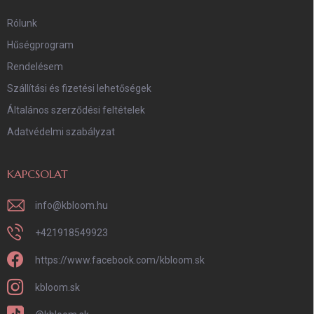
Rólunk
Hűségprogram
Rendelésem
Szállítási és fizetési lehetőségek
Általános szerződési feltételek
Adatvédelmi szabályzat
KAPCSOLAT
info
@
kbloom.hu
+421918549923
https://www.facebook.com/kbloom.sk
kbloom.sk