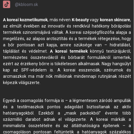
@kbloom.sk
A koreai kozmetikumok
, más néven
K-beauty
vagy
korean skincare
,
az elmúlt években az innovatív és rendkívül hatékony bőrápolási
termékek szinonimájává váltak. A koreai szépségfilozófia alapja a
megelőzés, az alapos arctisztítás és a termékek rétegezése, hogy
a bőr pontosan azt kapja, amire szüksége van – hidratálást,
táplálást és védelmet.
A koreai termékek
könnyű textúrájukról,
természetes összetevőikről és bőrbarát formuláikról ismertek,
ezért az érzékeny bőrre is tökéletesen alkalmasak. Nagy hangsúlyt
kap az SPF-védelem is. A koreai esszenciák, szérumok és
arcmaszkok ma már nők millióinak mindennapi rutinjának részét
képezik világszerte.
Egyedi a csomagolás formája is – a légmentesen záródó ampullák
és a textilmaszkok pontos adagolást biztosítanak az aktív
hatóanyagokból. Ezekből a „mask packokból” évente több
százmillió darabot adnak el világszerte. A koreai márkák a
minimalista összetételre és az átláthatóságra építenek – a
csomagoláson pontosan feltüntetik a hatóanyagok százalékos