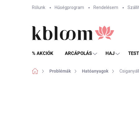
Ugrás
Rólunk
Hűségprogram
Rendelésem
Szállí
a
fő
tartalomhoz
% AKCIÓK
ARCÁPOLÁS
HAJ
TES
Kezdőlap
Problémák
Hatóanyagok
Csiganyál