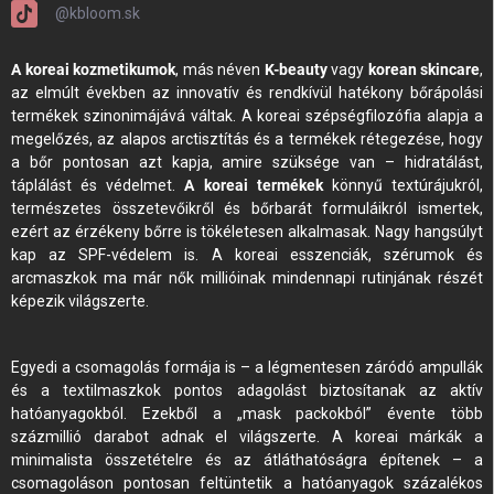
@kbloom.sk
A koreai kozmetikumok
, más néven
K-beauty
vagy
korean skincare
,
az elmúlt években az innovatív és rendkívül hatékony bőrápolási
termékek szinonimájává váltak. A koreai szépségfilozófia alapja a
megelőzés, az alapos arctisztítás és a termékek rétegezése, hogy
a bőr pontosan azt kapja, amire szüksége van – hidratálást,
táplálást és védelmet.
A koreai termékek
könnyű textúrájukról,
természetes összetevőikről és bőrbarát formuláikról ismertek,
ezért az érzékeny bőrre is tökéletesen alkalmasak. Nagy hangsúlyt
kap az SPF-védelem is. A koreai esszenciák, szérumok és
arcmaszkok ma már nők millióinak mindennapi rutinjának részét
képezik világszerte.
Egyedi a csomagolás formája is – a légmentesen záródó ampullák
és a textilmaszkok pontos adagolást biztosítanak az aktív
hatóanyagokból. Ezekből a „mask packokból” évente több
százmillió darabot adnak el világszerte. A koreai márkák a
minimalista összetételre és az átláthatóságra építenek – a
csomagoláson pontosan feltüntetik a hatóanyagok százalékos