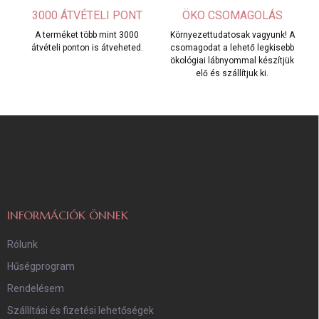
3000 ÁTVÉTELI PONT
ÖKO CSOMAGOLÁS
A terméket több mint 3000
Környezettudatosak vagyunk! A
átvételi ponton is átveheted.
csomagodat a lehető legkisebb
ökológiai lábnyommal készítjük
elő és szállítjuk ki.
L
á
b
l
é
c
INFORMÁCIÓK ÖNNEK
Rólunk
Hűségprogram
Rendelésem
Szállítási és fizetési lehetőségek