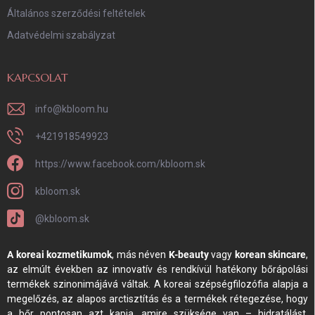
Általános szerződési feltételek
Adatvédelmi szabályzat
KAPCSOLAT
info
@
kbloom.hu
+421918549923
https://www.facebook.com/kbloom.sk
kbloom.sk
@kbloom.sk
A koreai kozmetikumok
, más néven
K-beauty
vagy
korean skincare
,
az elmúlt években az innovatív és rendkívül hatékony bőrápolási
termékek szinonimájává váltak. A koreai szépségfilozófia alapja a
megelőzés, az alapos arctisztítás és a termékek rétegezése, hogy
a bőr pontosan azt kapja, amire szüksége van – hidratálást,