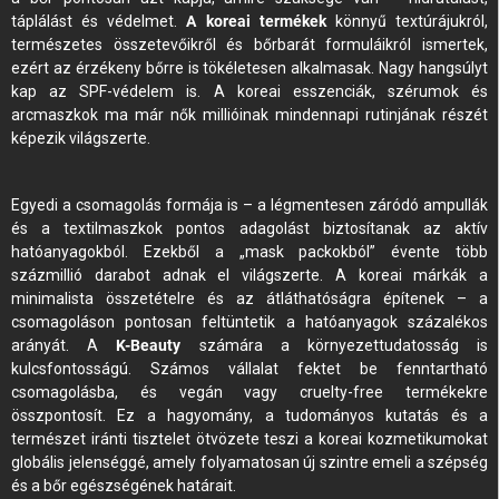
táplálást és védelmet.
A koreai termékek
könnyű textúrájukról,
természetes összetevőikről és bőrbarát formuláikról ismertek,
ezért az érzékeny bőrre is tökéletesen alkalmasak. Nagy hangsúlyt
kap az SPF-védelem is. A koreai esszenciák, szérumok és
arcmaszkok ma már nők millióinak mindennapi rutinjának részét
képezik világszerte.
Egyedi a csomagolás formája is – a légmentesen záródó ampullák
és a textilmaszkok pontos adagolást biztosítanak az aktív
hatóanyagokból. Ezekből a „mask packokból” évente több
százmillió darabot adnak el világszerte. A koreai márkák a
minimalista összetételre és az átláthatóságra építenek – a
csomagoláson pontosan feltüntetik a hatóanyagok százalékos
arányát. A
K-Beauty
számára a környezettudatosság is
kulcsfontosságú. Számos vállalat fektet be fenntartható
csomagolásba, és vegán vagy cruelty-free termékekre
összpontosít. Ez a hagyomány, a tudományos kutatás és a
természet iránti tisztelet ötvözete teszi a koreai kozmetikumokat
Iratkozz fel a hírlevelünkre, és az 5% kedvezmény az első
vásárlásodra a tiéd.
globális jelenséggé, amely folyamatosan új szintre emeli a szépség
és a bőr egészségének határait.