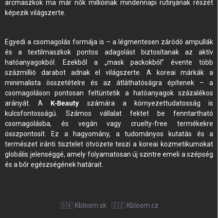
arcmaszkok ma már nők millióinak mindennapi rutinjának részét
képezik világszerte.
Egyedi a csomagolás formája is – a légmentesen záródó ampullák
és a textilmaszkok pontos adagolást biztosítanak az aktív
hatóanyagokból. Ezekből a „mask packokból” évente több
százmillió darabot adnak el világszerte. A koreai márkák a
minimalista összetételre és az átláthatóságra építenek – a
csomagoláson pontosan feltüntetik a hatóanyagok százalékos
arányát. A
K-Beauty
számára a környezettudatosság is
kulcsfontosságú. Számos vállalat fektet be fenntartható
csomagolásba, és vegán vagy cruelty-free termékekre
összpontosít. Ez a hagyomány, a tudományos kutatás és a
természet iránti tisztelet ötvözete teszi a koreai kozmetikumokat
globális jelenséggé, amely folyamatosan új szintre emeli a szépség
és a bőr egészségének határait.
🇸🇰 Kbloom.sk
🇨🇿 Kbloom.cz