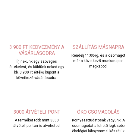
3 900 FT KEDVEZMÉNY A
SZÁLLÍTÁS MÁSNAPRA
VÁSÁRLÁSODRA
Rendelj 11:00-ig, és a csomagot
már a következő munkanapon
Írj nekünk egy szöveges
megkapod.
értékelést, és küldünk neked egy
kb. 3 900 Ft értékű kupont a
következő vásárlásodra.
3000 ÁTVÉTELI PONT
ÖKO CSOMAGOLÁS
A terméket több mint 3000
Környezettudatosak vagyunk! A
átvételi ponton is átveheted.
csomagodat a lehető legkisebb
ökológiai lábnyommal készítjük