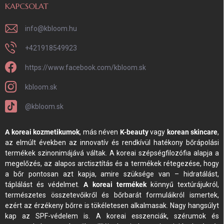
KAPCSOLAT
info
@
kbloom.hu
+421918549923
https://www.facebook.com/kbloom.sk
kbloom.sk
@kbloom.sk
A koreai kozmetikumok
, más néven
K-beauty
vagy
korean skincare
,
az elmúlt években az innovatív és rendkívül hatékony bőrápolási
termékek szinonimájává váltak. A koreai szépségfilozófia alapja a
megelőzés, az alapos arctisztítás és a termékek rétegezése, hogy
a bőr pontosan azt kapja, amire szüksége van – hidratálást,
táplálást és védelmet.
A koreai termékek
könnyű textúrájukról,
természetes összetevőikről és bőrbarát formuláikról ismertek,
ezért az érzékeny bőrre is tökéletesen alkalmasak. Nagy hangsúlyt
kap az SPF-védelem is. A koreai esszenciák, szérumok és