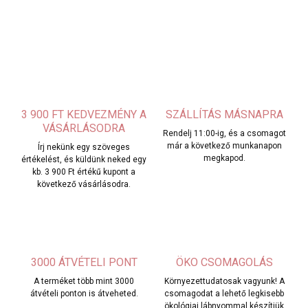
3 900 FT KEDVEZMÉNY A
SZÁLLÍTÁS MÁSNAPRA
VÁSÁRLÁSODRA
Rendelj 11:00-ig, és a csomagot
már a következő munkanapon
Írj nekünk egy szöveges
megkapod.
értékelést, és küldünk neked egy
kb. 3 900 Ft értékű kupont a
következő vásárlásodra.
3000 ÁTVÉTELI PONT
ÖKO CSOMAGOLÁS
A terméket több mint 3000
Környezettudatosak vagyunk! A
átvételi ponton is átveheted.
csomagodat a lehető legkisebb
ökológiai lábnyommal készítjük