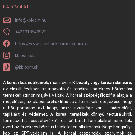
KAPCSOLAT
info
@
kbloom.hu
+421918549923
https://www.facebook.com/kbloom.sk
kbloom.sk
@kbloom.sk
A koreai kozmetikumok
, más néven
K-beauty
vagy
korean skincare
,
az elmúlt években az innovatív és rendkívül hatékony bőrápolási
termékek szinonimájává váltak. A koreai szépségfilozófia alapja a
megelőzés, az alapos arctisztítás és a termékek rétegezése, hogy
a bőr pontosan azt kapja, amire szüksége van – hidratálást,
táplálást és védelmet.
A koreai termékek
könnyű textúrájukról,
természetes összetevőikről és bőrbarát formuláikról ismertek,
ezért az érzékeny bőrre is tökéletesen alkalmasak. Nagy hangsúlyt
kap az SPF-védelem is. A koreai esszenciák, szérumok és