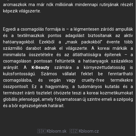
arcmaszkok ma már nők millióinak mindennapi rutinjának részét
képezik világszerte.
Egyedi a csomagolás formája is – a légmentesen záródó ampullák
és a textilmaszkok pontos adagolást biztosítanak az aktív
hatóanyagokból. Ezekből a „mask packokból” évente több
százmillió darabot adnak el világszerte. A koreai márkák a
minimalista összetételre és az átláthatóságra építenek – a
csomagoláson pontosan feltüntetik a hatóanyagok százalékos
arányát. A
K-Beauty
számára a környezettudatosság is
kulcsfontosságú. Számos vállalat fektet be fenntartható
csomagolásba, és vegán vagy cruelty-free termékekre
összpontosít. Ez a hagyomány, a tudományos kutatás és a
természet iránti tisztelet ötvözete teszi a koreai kozmetikumokat
Iratkozz fel a hírlevelünkre, és az 5% kedvezmény az első
vásárlásodra a tiéd.
globális jelenséggé, amely folyamatosan új szintre emeli a szépség
és a bőr egészségének határait.
🇸🇰 Kbloom.sk
🇨🇿 Kbloom.cz