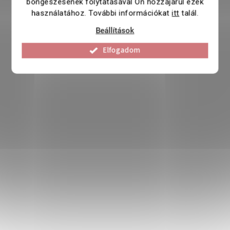
böngészésének folytatásával Ön hozzájárul ezek
használatához. További információkat
itt
talál.
Beállítások
Elfogadom