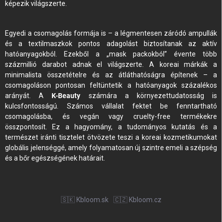
képezik világszerte.
Egyedi a csomagolás formája is – a légmentesen záródó ampullák
és a textilmaszkok pontos adagolást biztosítanak az aktív
hatóanyagokból. Ezekből a „mask packokból” évente több
százmillió darabot adnak el világszerte. A koreai márkák a
minimalista összetételre és az átláthatóságra építenek – a
csomagoláson pontosan feltüntetik a hatóanyagok százalékos
arányát. A
K-Beauty
számára a környezettudatosság is
kulcsfontosságú. Számos vállalat fektet be fenntartható
csomagolásba, és vegán vagy cruelty-free termékekre
összpontosít. Ez a hagyomány, a tudományos kutatás és a
természet iránti tisztelet ötvözete teszi a koreai kozmetikumokat
globális jelenséggé, amely folyamatosan új szintre emeli a szépség
és a bőr egészségének határait.
🇸🇰 Kbloom.sk
🇨🇿 Kbloom.cz