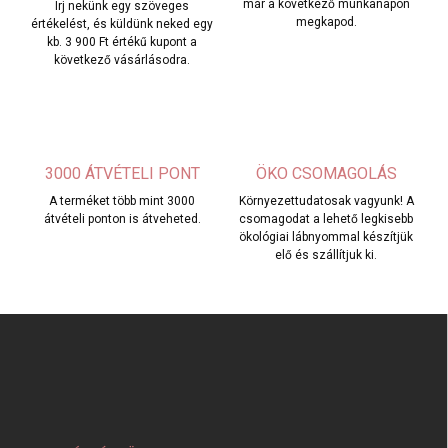
már a következő munkanapon
Írj nekünk egy szöveges
megkapod.
értékelést, és küldünk neked egy
kb. 3 900 Ft értékű kupont a
következő vásárlásodra.
3000 ÁTVÉTELI PONT
ÖKO CSOMAGOLÁS
A terméket több mint 3000
Környezettudatosak vagyunk! A
átvételi ponton is átveheted.
csomagodat a lehető legkisebb
ökológiai lábnyommal készítjük
elő és szállítjuk ki.
L
á
b
l
é
c