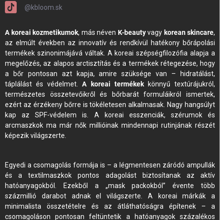
@kbloom.sk
A koreai kozmetikumok
, más néven
K-beauty
vagy
korean skincare
,
az elmúlt években az innovatív és rendkívül hatékony bőrápolási
termékek szinonimájává váltak. A koreai szépségfilozófia alapja a
megelőzés, az alapos arctisztítás és a termékek rétegezése, hogy
a bőr pontosan azt kapja, amire szüksége van – hidratálást,
táplálást és védelmet.
A koreai termékek
könnyű textúrájukról,
természetes összetevőikről és bőrbarát formuláikról ismertek,
ezért az érzékeny bőrre is tökéletesen alkalmasak. Nagy hangsúlyt
kap az SPF-védelem is. A koreai esszenciák, szérumok és
arcmaszkok ma már nők millióinak mindennapi rutinjának részét
képezik világszerte.
Egyedi a csomagolás formája is – a légmentesen záródó ampullák
és a textilmaszkok pontos adagolást biztosítanak az aktív
hatóanyagokból. Ezekből a „mask packokból” évente több
százmillió darabot adnak el világszerte. A koreai márkák a
minimalista összetételre és az átláthatóságra építenek – a
csomagoláson pontosan feltüntetik a hatóanyagok százalékos