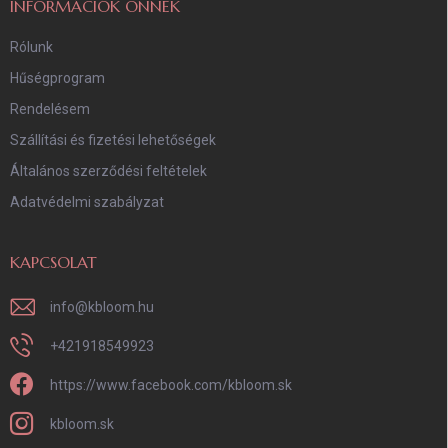
INFORMÁCIÓK ÖNNEK
Rólunk
Hűségprogram
Rendelésem
Szállítási és fizetési lehetőségek
Általános szerződési feltételek
Adatvédelmi szabályzat
KAPCSOLAT
info
@
kbloom.hu
+421918549923
https://www.facebook.com/kbloom.sk
kbloom.sk