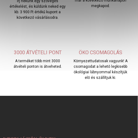
már a következő munkanapon
Írj nekünk egy szöveges
megkapod.
értékelést, és küldünk neked egy
kb. 3 900 Ft értékű kupont a
következő vásárlásodra.
3000 ÁTVÉTELI PONT
ÖKO CSOMAGOLÁS
A terméket több mint 3000
Környezettudatosak vagyunk! A
átvételi ponton is átveheted.
csomagodat a lehető legkisebb
ökológiai lábnyommal készítjük
elő és szállítjuk ki.
L
á
b
l
é
c