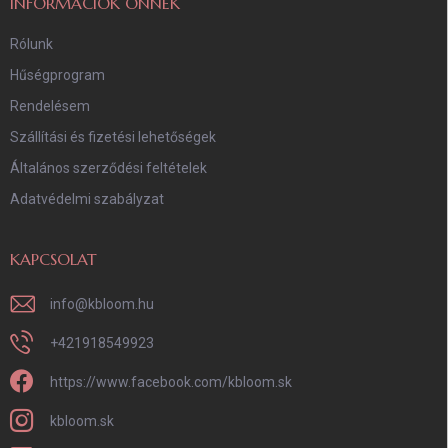
INFORMÁCIÓK ÖNNEK
Rólunk
Hűségprogram
Rendelésem
Szállítási és fizetési lehetőségek
Általános szerződési feltételek
Adatvédelmi szabályzat
KAPCSOLAT
info
@
kbloom.hu
+421918549923
https://www.facebook.com/kbloom.sk
kbloom.sk