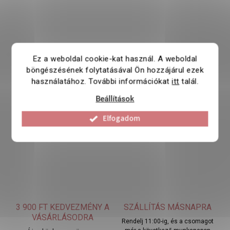
Ez a weboldal cookie-kat használ. A weboldal
böngészésének folytatásával Ön hozzájárul ezek
használatához. További információkat
itt
talál.
Beállítások
Elfogadom
3 900 FT KEDVEZMÉNY A
SZÁLLÍTÁS MÁSNAPRA
VÁSÁRLÁSODRA
Rendelj 11:00-ig, és a csomagot