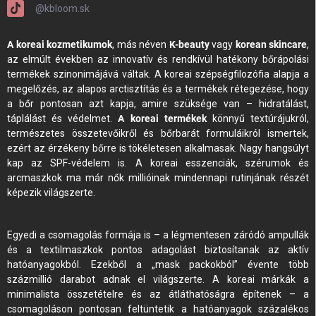
@kbloom.sk
A koreai kozmetikumok
, más néven
K-beauty
vagy
korean skincare
,
az elmúlt években az innovatív és rendkívül hatékony bőrápolási
termékek szinonimájává váltak. A koreai szépségfilozófia alapja a
megelőzés, az alapos arctisztítás és a termékek rétegezése, hogy
a bőr pontosan azt kapja, amire szüksége van – hidratálást,
táplálást és védelmet.
A koreai termékek
könnyű textúrájukról,
természetes összetevőikről és bőrbarát formuláikról ismertek,
ezért az érzékeny bőrre is tökéletesen alkalmasak. Nagy hangsúlyt
kap az SPF-védelem is. A koreai esszenciák, szérumok és
arcmaszkok ma már nők millióinak mindennapi rutinjának részét
képezik világszerte.
Egyedi a csomagolás formája is – a légmentesen záródó ampullák
és a textilmaszkok pontos adagolást biztosítanak az aktív
hatóanyagokból. Ezekből a „mask packokból” évente több
százmillió darabot adnak el világszerte. A koreai márkák a
minimalista összetételre és az átláthatóságra építenek – a
csomagoláson pontosan feltüntetik a hatóanyagok százalékos