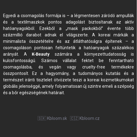
Egyedi a csomagolás formája is – a légmentesen záródó ampullák
és a textilmaszkok pontos adagolást biztosítanak az aktív
hatóanyagokból. Ezekből a „mask packokból” évente több
százmillió darabot adnak el világszerte. A koreai márkák a
minimalista összetételre és az átláthatóságra építenek – a
csomagoláson pontosan feltüntetik a hatóanyagok százalékos
arányát. A
K-Beauty
számára a környezettudatosság is
kulcsfontosságú. Számos vállalat fektet be fenntartható
csomagolásba, és vegán vagy cruelty-free termékekre
összpontosít. Ez a hagyomány, a tudományos kutatás és a
természet iránti tisztelet ötvözete teszi a koreai kozmetikumokat
globális jelenséggé, amely folyamatosan új szintre emeli a szépség
és a bőr egészségének határait.
🇸🇰 Kbloom.sk
🇨🇿 Kbloom.cz