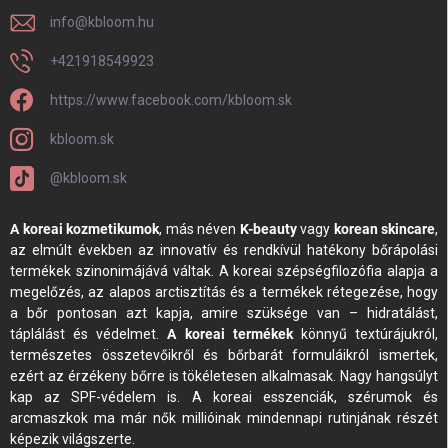
info
@
kbloom.hu
+421918549923
https://www.facebook.com/kbloom.sk
kbloom.sk
@kbloom.sk
A koreai kozmetikumok
, más néven
K-beauty
vagy
korean skincare
,
az elmúlt években az innovatív és rendkívül hatékony bőrápolási
termékek szinonimájává váltak. A koreai szépségfilozófia alapja a
megelőzés, az alapos arctisztítás és a termékek rétegezése, hogy
a bőr pontosan azt kapja, amire szüksége van – hidratálást,
táplálást és védelmet.
A koreai termékek
könnyű textúrájukról,
természetes összetevőikről és bőrbarát formuláikról ismertek,
ezért az érzékeny bőrre is tökéletesen alkalmasak. Nagy hangsúlyt
kap az SPF-védelem is. A koreai esszenciák, szérumok és
arcmaszkok ma már nők millióinak mindennapi rutinjának részét
képezik világszerte.