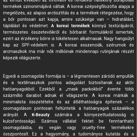
az elmúlt években az innovatív és rendkívül hatékony bőrápolási
termékek szinonimájává váltak. A koreai szépségfilozófia alapja a
megelőzés, az alapos arctisztítás és a termékek rétegezése, hogy
a bőr pontosan azt kapja, amire szüksége van – hidratálást,
táplálást és védelmet.
A koreai termékek
könnyű textúrájukról,
természetes összetevőikről és bőrbarát formuláikról ismertek,
ezért az érzékeny bőrre is tökéletesen alkalmasak. Nagy hangsúlyt
kap az SPF-védelem is. A koreai esszenciák, szérumok és
arcmaszkok ma már nők millióinak mindennapi rutinjának részét
képezik világszerte.
Egyedi a csomagolás formája is – a légmentesen záródó ampullák
és a textilmaszkok pontos adagolást biztosítanak az aktív
hatóanyagokból. Ezekből a „mask packokból” évente több
százmillió darabot adnak el világszerte. A koreai márkák a
minimalista összetételre és az átláthatóságra építenek – a
csomagoláson pontosan feltüntetik a hatóanyagok százalékos
arányát. A
K-Beauty
számára a környezettudatosság is
kulcsfontosságú. Számos vállalat fektet be fenntartható
csomagolásba, és vegán vagy cruelty-free termékekre
összpontosít. Ez a hagyomány, a tudományos kutatás és a