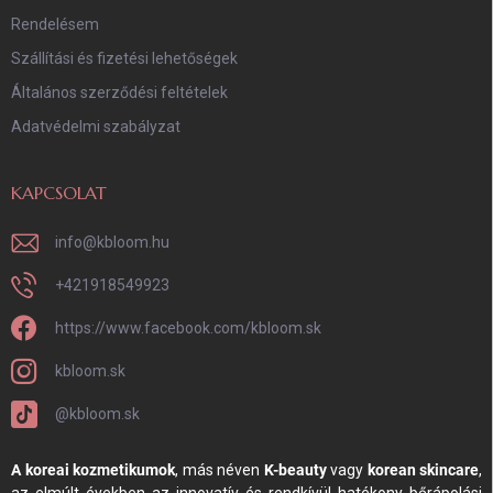
Rendelésem
Szállítási és fizetési lehetőségek
Általános szerződési feltételek
Adatvédelmi szabályzat
KAPCSOLAT
info
@
kbloom.hu
+421918549923
https://www.facebook.com/kbloom.sk
kbloom.sk
@kbloom.sk
A koreai kozmetikumok
, más néven
K-beauty
vagy
korean skincare
,