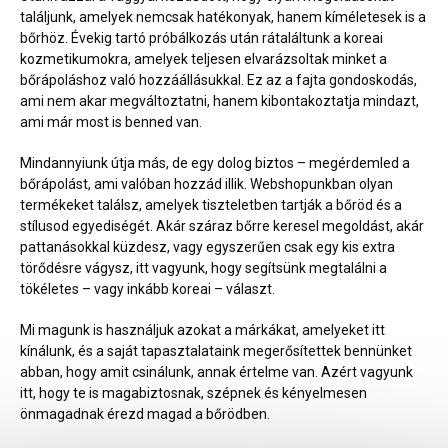
találjunk, amelyek nemcsak hatékonyak, hanem kíméletesek is a
bőrhöz. Évekig tartó próbálkozás után rátaláltunk a koreai
kozmetikumokra, amelyek teljesen elvarázsoltak minket a
bőrápoláshoz való hozzáállásukkal. Ez az a fajta gondoskodás,
ami nem akar megváltoztatni, hanem kibontakoztatja mindazt,
ami már most is benned van.
Mindannyiunk útja más, de egy dolog biztos – megérdemled a
bőrápolást, ami valóban hozzád illik. Webshopunkban olyan
termékeket találsz, amelyek tiszteletben tartják a bőröd és a
stílusod egyediségét. Akár száraz bőrre keresel megoldást, akár
pattanásokkal küzdesz, vagy egyszerűen csak egy kis extra
törődésre vágysz, itt vagyunk, hogy segítsünk megtalálni a
tökéletes – vagy inkább koreai – választ.
Mi magunk is használjuk azokat a márkákat, amelyeket itt
kínálunk, és a saját tapasztalataink megerősítettek bennünket
abban, hogy amit csinálunk, annak értelme van. Azért vagyunk
itt, hogy te is magabiztosnak, szépnek és kényelmesen
önmagadnak érezd magad a bőrödben.