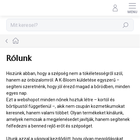
Ugrás
a
fő
tartalomhoz
Keresés
Kezdőlap
Rólunk
Hiszünk abban, hogy a szépség nem a tökéletességről szól,
hanem az önbizalomról. A K-Bloom küldetése egyszerű –
segíteni szeretnénk, hogy jól érezd magad a bőrödben, minden
egyes nap.
Ezt a webshopot minden nőnek hoztuk létre – kortól és
bőrtípustól függetlenül –, akik nem csupán kozmetikumokat
keresnek, hanem valami többet. Olyan termékeket kínálunk,
amelyek nemcsak a megjelenésedet javítják, hanem segítenek
felfedezni a benned rejlő erőt és szépséget.
Utunk azzal a vággyal kezdődött, hogy olyan megoldásokat