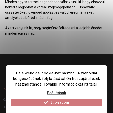
Minden egyes terméket gondosan választunk ki, hogy elhozzuk
neked a legjobbat a koreai szépségápolásból – innovatív
összetevőket, gyengéd ápolást és valódi eredményeket,
amelyeket a bőröd imádni fog.
Azért vagyunk itt, hogy segítsünk felfedezni a legjobb énedet –
minden egyes nap.
L
á
b
l
Ez a weboldal cookie-kat használ. A weboldal
é
böngészésének folytatásával Ön hozzájárul ezek
c
használatához. További információkat
itt
talál.
INFORMÁCIÓK ÖNNEK
Beállítások
Rólunk
Elfogadom
Hűségprogram