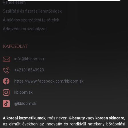
Rendelésem
Szállítási és fizetési lehetőségek
Általános szerződési feltételek
Adatvédelmi szabályzat
KAPCSOLAT
info
@
kbloom.hu
+421918549923
https://www.facebook.com/kbloom.sk
kbloom.sk
@kbloom.sk
A koreai kozmetikumok
, más néven
K-beauty
vagy
korean skincare
,
az elmúlt években az innovatív és rendkívül hatékony bőrápolási