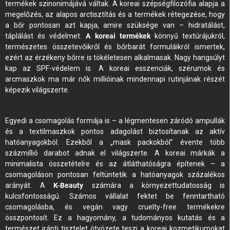
termékek szinonimájává váltak. A koreai szépségfilozófia alapja a
megelőzés, az alapos arctisztítás és a termékek rétegezése, hogy
a bőr pontosan azt kapja, amire szüksége van – hidratálást,
táplálást és védelmet.
A koreai termékek
könnyű textúrájukról,
természetes összetevőikről és bőrbarát formuláikról ismertek,
ezért az érzékeny bőrre is tökéletesen alkalmasak. Nagy hangsúlyt
kap az SPF-védelem is. A koreai esszenciák, szérumok és
arcmaszkok ma már nők millióinak mindennapi rutinjának részét
képezik világszerte.
Egyedi a csomagolás formája is – a légmentesen záródó ampullák
és a textilmaszkok pontos adagolást biztosítanak az aktív
hatóanyagokból. Ezekből a „mask packokból” évente több
százmillió darabot adnak el világszerte. A koreai márkák a
minimalista összetételre és az átláthatóságra építenek – a
csomagoláson pontosan feltüntetik a hatóanyagok százalékos
arányát. A
K-Beauty
számára a környezettudatosság is
kulcsfontosságú. Számos vállalat fektet be fenntartható
csomagolásba, és vegán vagy cruelty-free termékekre
összpontosít. Ez a hagyomány, a tudományos kutatás és a
természet iránti tisztelet ötvözete teszi a koreai kozmetikumokat