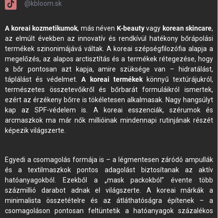
@kbloom.sk
A koreai kozmetikumok
, más néven
K-beauty
vagy
korean skincare
,
az elmúlt években az innovatív és rendkívül hatékony bőrápolási
termékek szinonimájává váltak. A koreai szépségfilozófia alapja a
megelőzés, az alapos arctisztítás és a termékek rétegezése, hogy
a bőr pontosan azt kapja, amire szüksége van – hidratálást,
táplálást és védelmet.
A koreai termékek
könnyű textúrájukról,
természetes összetevőikről és bőrbarát formuláikról ismertek,
ezért az érzékeny bőrre is tökéletesen alkalmasak. Nagy hangsúlyt
kap az SPF-védelem is. A koreai esszenciák, szérumok és
arcmaszkok ma már nők millióinak mindennapi rutinjának részét
képezik világszerte.
Egyedi a csomagolás formája is – a légmentesen záródó ampullák
és a textilmaszkok pontos adagolást biztosítanak az aktív
hatóanyagokból. Ezekből a „mask packokból” évente több
százmillió darabot adnak el világszerte. A koreai márkák a
minimalista összetételre és az átláthatóságra építenek – a
csomagoláson pontosan feltüntetik a hatóanyagok százalékos