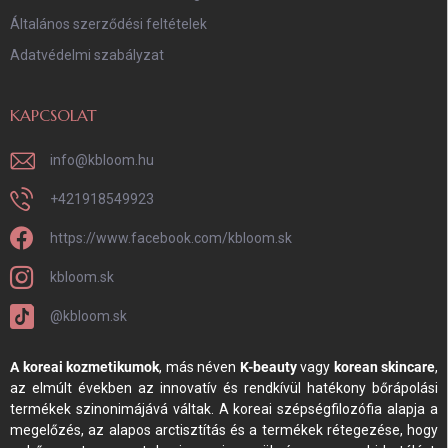
Általános szerződési feltételek
Adatvédelmi szabályzat
KAPCSOLAT
info
@
kbloom.hu
+421918549923
https://www.facebook.com/kbloom.sk
kbloom.sk
@kbloom.sk
A koreai kozmetikumok
, más néven
K-beauty
vagy
korean skincare
,
az elmúlt években az innovatív és rendkívül hatékony bőrápolási
termékek szinonimájává váltak. A koreai szépségfilozófia alapja a
megelőzés, az alapos arctisztítás és a termékek rétegezése, hogy