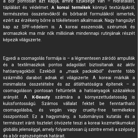
a bőr pontosan azt kapja, amire szüksége van – hidratálást,
táplálást és védelmet.
A koreai termékek
könnyű textúrájukról,
természetes összetevőikről és bőrbarát formuláikról ismertek,
ezért az érzékeny bőrre is tökéletesen alkalmasak. Nagy hangsúlyt
kap az SPF-védelem is. A koreai esszenciák, szérumok és
arcmaszkok ma már nők millióinak mindennapi rutinjának részét
képezik világszerte.
Egyedi a csomagolás formája is – a légmentesen záródó ampullák
és a textilmaszkok pontos adagolást biztosítanak az aktív
hatóanyagokból. Ezekből a „mask packokból” évente több
százmillió darabot adnak el világszerte. A koreai márkák a
minimalista összetételre és az átláthatóságra építenek – a
csomagoláson pontosan feltüntetik a hatóanyagok százalékos
arányát. A
K-Beauty
számára a környezettudatosság is
kulcsfontosságú. Számos vállalat fektet be fenntartható
csomagolásba, és vegán vagy cruelty-free termékekre
összpontosít. Ez a hagyomány, a tudományos kutatás és a
természet iránti tisztelet ötvözete teszi a koreai kozmetikumokat
globális jelenséggé, amely folyamatosan új szintre emeli a szépség
és a bőr egészségének határait.