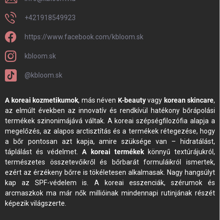
+421918549923
https://www.facebook.com/kbloom.sk
kbloom.sk
@kbloom.sk
A koreai kozmetikumok
, más néven
K-beauty
vagy
korean skincare
,
az elmúlt években az innovatív és rendkívül hatékony bőrápolási
termékek szinonimájává váltak. A koreai szépségfilozófia alapja a
megelőzés, az alapos arctisztítás és a termékek rétegezése, hogy
a bőr pontosan azt kapja, amire szüksége van – hidratálást,
táplálást és védelmet.
A koreai termékek
könnyű textúrájukról,
természetes összetevőikről és bőrbarát formuláikról ismertek,
ezért az érzékeny bőrre is tökéletesen alkalmasak. Nagy hangsúlyt
kap az SPF-védelem is. A koreai esszenciák, szérumok és
arcmaszkok ma már nők millióinak mindennapi rutinjának részét
képezik világszerte.