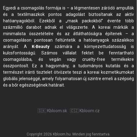
Egyedi a csomagolás formája is – a légmentesen záródó ampullák
és a textilmaszkok pontos adagolást biztosítanak az aktív
hatóanyagokból. Ezekből a „mask packokból” évente több
százmillió darabot adnak el világszerte. A koreai márkák a
minimalista összetételre és az átláthatóságra építenek – a
csomagoláson pontosan feltüntetik a hatóanyagok százalékos
arányát. A
K-Beauty
számára a környezettudatosság is
kulcsfontosságú. Számos vállalat fektet be fenntartható
csomagolásba, és vegán vagy cruelty-free termékekre
összpontosít. Ez a hagyomány, a tudományos kutatás és a
természet iránti tisztelet ötvözete teszi a koreai kozmetikumokat
globális jelenséggé, amely folyamatosan új szintre emeli a szépség
és a bőr egészségének határait.
🇸🇰 Kbloom.sk
🇨🇿 Kbloom.cz
Copyright 2026
Kbloom.hu
. Minden jog fenntartva.