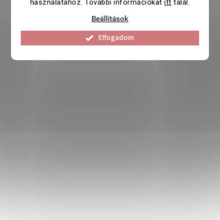
használatához. További információkat
itt
talál.
Beállítások
Elfogadom