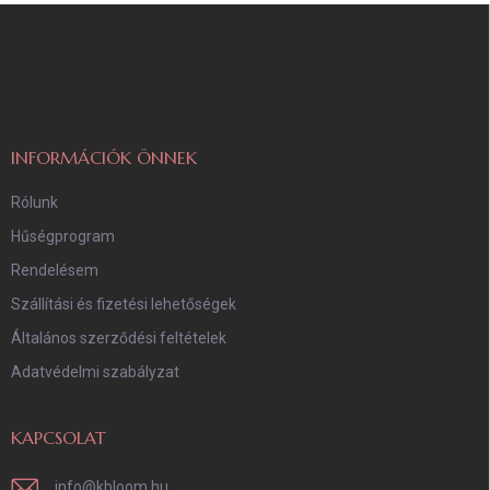
L
á
b
l
é
c
INFORMÁCIÓK ÖNNEK
Rólunk
Hűségprogram
Rendelésem
Szállítási és fizetési lehetőségek
Általános szerződési feltételek
Adatvédelmi szabályzat
KAPCSOLAT
info
@
kbloom.hu