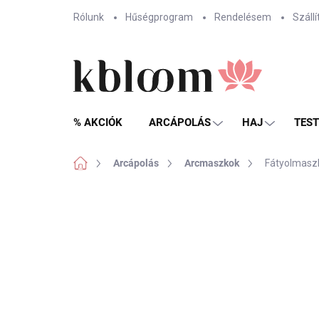
Ugrás
Rólunk
Hűségprogram
Rendelésem
Szállí
a
fő
tartalomhoz
% AKCIÓK
ARCÁPOLÁS
HAJ
TES
Kezdőlap
Arcápolás
Arcmaszkok
Fátyolmasz