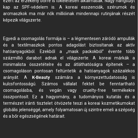
ezért az érzékeny bőrre is tökéletesen alkalmasak. Nagy hangsúlyt
kap az SPF-védelem is. A koreai esszenciák, szérumok és
arcmaszkok ma már nők millióinak mindennapi rutinjának részét
képezik világszerte.
Egyedi a csomagolás formája is – a légmentesen záródó ampullák
és a textilmaszkok pontos adagolást biztosítanak az aktív
hatóanyagokból. Ezekből a „mask packokból” évente több
százmillió darabot adnak el világszerte. A koreai márkák a
minimalista összetételre és az átláthatóságra építenek – a
csomagoláson pontosan feltüntetik a hatóanyagok százalékos
arányát. A
K-Beauty
számára a környezettudatosság is
kulcsfontosságú. Számos vállalat fektet be fenntartható
csomagolásba, és vegán vagy cruelty-free termékekre
összpontosít. Ez a hagyomány, a tudományos kutatás és a
természet iránti tisztelet ötvözete teszi a koreai kozmetikumokat
globális jelenséggé, amely folyamatosan új szintre emeli a szépség
és a bőr egészségének határait.