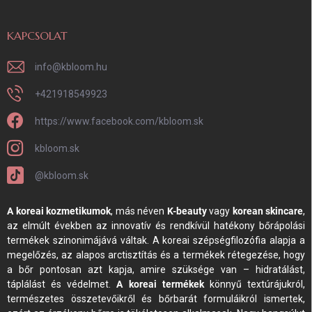
KAPCSOLAT
info
@
kbloom.hu
+421918549923
https://www.facebook.com/kbloom.sk
kbloom.sk
@kbloom.sk
A koreai kozmetikumok
, más néven
K-beauty
vagy
korean skincare
,
az elmúlt években az innovatív és rendkívül hatékony bőrápolási
termékek szinonimájává váltak. A koreai szépségfilozófia alapja a
megelőzés, az alapos arctisztítás és a termékek rétegezése, hogy
a bőr pontosan azt kapja, amire szüksége van – hidratálást,
táplálást és védelmet.
A koreai termékek
könnyű textúrájukról,
természetes összetevőikről és bőrbarát formuláikról ismertek,