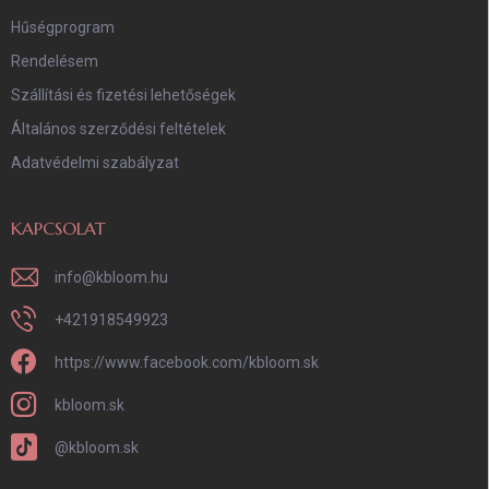
Hűségprogram
Rendelésem
Szállítási és fizetési lehetőségek
Általános szerződési feltételek
Adatvédelmi szabályzat
KAPCSOLAT
info
@
kbloom.hu
+421918549923
https://www.facebook.com/kbloom.sk
kbloom.sk
@kbloom.sk