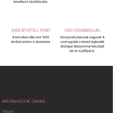
következő vásárlásodra.
3000 ÁTVÉTELI PONT
ÖKO CSOMAGOLÁS
A terméket több mint 3000
Környezettudatosak vagyunk! A
átvételi ponton is átveheted.
csomagodat a lehető legkisebb
ökológiai lábnyommal készítjük
elő és szállítjuk ki.
L
á
b
l
é
c
INFORMÁCIÓK ÖNNEK
Rólunk