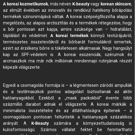
A koreai kozmetikumok
, más néven
K-beauty
vagy
korean skincare
,
az elmúlt években az innovatív és rendkívül hatékony bőrápolási
termékek szinonimájává váltak. A koreai szépségfilozófia alapja a
megelőzés, az alapos arctisztítás és a termékek rétegezése, hogy
a bőr pontosan azt kapja, amire szüksége van – hidratálást,
táplálást és védelmet.
A koreai termékek
könnyű textúrájukról,
természetes összetevőikről és bőrbarát formuláikról ismertek,
ezért az érzékeny bőrre is tökéletesen alkalmasak. Nagy hangsúlyt
kap az SPF-védelem is. A koreai esszenciák, szérumok és
arcmaszkok ma már nők millióinak mindennapi rutinjának részét
képezik világszerte.
Egyedi a csomagolás formája is – a légmentesen záródó ampullák
és a textilmaszkok pontos adagolást biztosítanak az aktív
hatóanyagokból. Ezekből a „mask packokból” évente több
százmillió darabot adnak el világszerte. A koreai márkák a
minimalista összetételre és az átláthatóságra építenek – a
csomagoláson pontosan feltüntetik a hatóanyagok százalékos
arányát. A
K-Beauty
számára a környezettudatosság is
kulcsfontosságú. Számos vállalat fektet be fenntartható