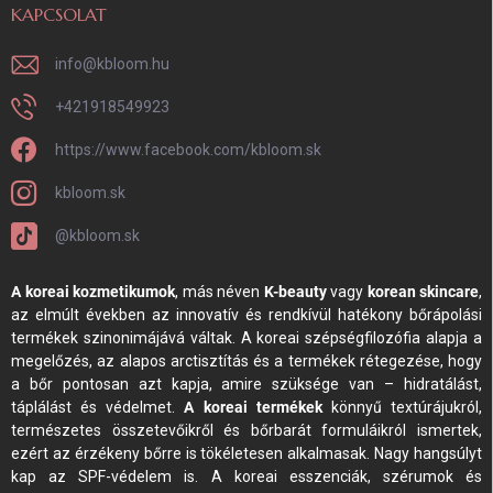
KAPCSOLAT
info
@
kbloom.hu
+421918549923
https://www.facebook.com/kbloom.sk
kbloom.sk
@kbloom.sk
A koreai kozmetikumok
, más néven
K-beauty
vagy
korean skincare
,
az elmúlt években az innovatív és rendkívül hatékony bőrápolási
termékek szinonimájává váltak. A koreai szépségfilozófia alapja a
megelőzés, az alapos arctisztítás és a termékek rétegezése, hogy
a bőr pontosan azt kapja, amire szüksége van – hidratálást,
táplálást és védelmet.
A koreai termékek
könnyű textúrájukról,
természetes összetevőikről és bőrbarát formuláikról ismertek,
ezért az érzékeny bőrre is tökéletesen alkalmasak. Nagy hangsúlyt
kap az SPF-védelem is. A koreai esszenciák, szérumok és