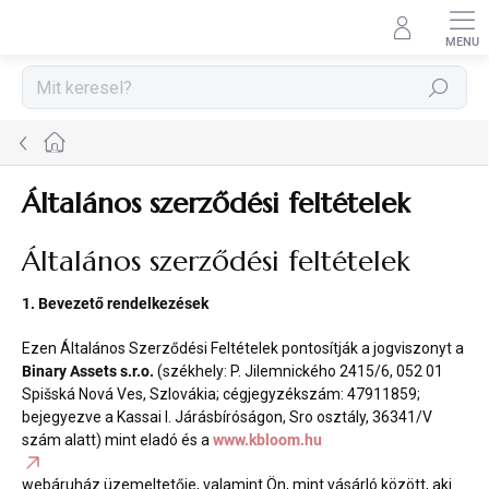
Ugrás
a
fő
tartalomhoz
Keresés
Kezdőlap
Általános szerződési feltételek
Általános szerződési feltételek
1. Bevezető rendelkezések
Ezen Általános Szerződési Feltételek pontosítják a jogviszonyt a
Binary Assets s.r.o.
(székhely: P. Jilemnického 2415/6, 052 01
Spišská Nová Ves, Szlovákia; cégjegyzékszám: 47911859;
bejegyezve a Kassai I. Járásbíróságon, Sro osztály, 36341/V
szám alatt) mint eladó és a
www.kbloom.hu
webáruház üzemeltetője, valamint Ön, mint vásárló között, aki