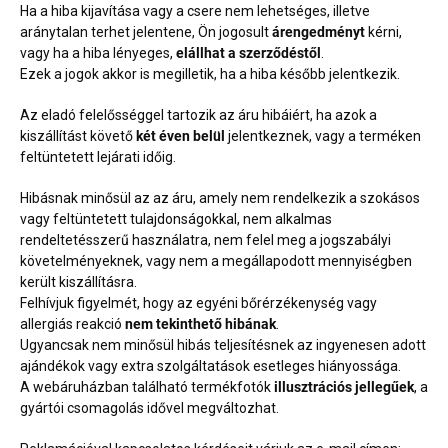
Ha a hiba kijavítása vagy a csere nem lehetséges, illetve
aránytalan terhet jelentene, Ön jogosult
árengedményt
kérni,
vagy ha a hiba lényeges,
elállhat a szerződéstől
.
Ezek a jogok akkor is megilletik, ha a hiba később jelentkezik.
Az eladó felelősséggel tartozik az áru hibáiért, ha azok a
kiszállítást követő
két éven belül
jelentkeznek, vagy a terméken
feltüntetett lejárati időig.
Hibásnak minősül az az áru, amely nem rendelkezik a szokásos
vagy feltüntetett tulajdonságokkal, nem alkalmas
rendeltetésszerű használatra, nem felel meg a jogszabályi
követelményeknek, vagy nem a megállapodott mennyiségben
került kiszállításra.
Felhívjuk figyelmét, hogy az egyéni bőrérzékenység vagy
allergiás reakció
nem tekinthető hibának
.
Ugyancsak nem minősül hibás teljesítésnek az ingyenesen adott
ajándékok vagy extra szolgáltatások esetleges hiányossága.
A webáruházban található termékfotók
illusztrációs jellegűek
, a
gyártói csomagolás idővel megváltozhat.