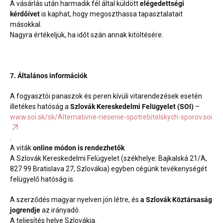
A vásárlás után harmadik fél által küldött
elégedettségi
kérdőívet
is kaphat, hogy megoszthassa tapasztalatait
másokkal.
Nagyra értékeljük, ha időt szán annak kitöltésére.
7. Általános információk
A fogyasztói panaszok és peren kívüli vitarendezések esetén
illetékes hatóság a
Szlovák Kereskedelmi Felügyelet (SOI)
–
www.soi.sk/sk/Alternativne-riesenie-spotrebitelskych-sporov.soi
.
A viták
online módon is rendezhetők
.
A Szlovák Kereskedelmi Felügyelet (székhelye: Bajkalská 21/A,
827 99 Bratislava 27, Szlovákia) egyben cégünk tevékenységét
felügyelő hatóság is.
A szerződés magyar nyelven jön létre, és
a Szlovák Köztársaság
jogrendje
az irányadó.
A teljesítés helye Szlovákia.