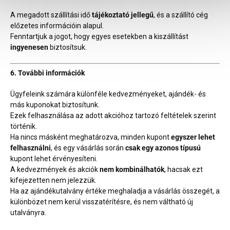
A megadott szállítási idő
tájékoztató jellegű
, és a szállító cég
előzetes információin alapul.
Fenntartjuk a jogot, hogy egyes esetekben a kiszállítást
ingyenesen
biztosítsuk.
6. További információk
Ügyfeleink számára különféle kedvezményeket, ajándék- és
más kuponokat biztosítunk.
Ezek felhasználása az adott akcióhoz tartozó feltételek szerint
történik.
Ha nincs másként meghatározva, minden kupont
egyszer lehet
felhasználni
, és egy vásárlás során
csak egy azonos típusú
kupont lehet érvényesíteni.
A kedvezmények és akciók
nem kombinálhatók
, hacsak ezt
kifejezetten nem jelezzük.
Ha az ajándékutalvány értéke meghaladja a vásárlás összegét, a
különbözet nem kerül visszatérítésre, és nem váltható új
utalványra.