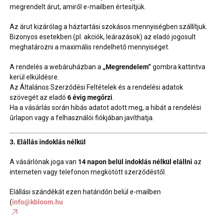
megrendelt árut, amiről e-mailben értesítjük.
Az árut kizárólag a háztartási szokásos mennyiségben szállítjuk.
Bizonyos esetekben (pl. akciók, leárazások) az eladó jogosult
meghatározni a maximális rendelhető mennyiséget.
A rendelés a webáruházban a
„Megrendelem”
gombra kattintva
kerül elküldésre.
Az Általános Szerződési Feltételek és a rendelési adatok
szövegét az eladó
6 évig megőrzi
.
Ha a vásárlás során hibás adatot adott meg, a hibát a rendelési
űrlapon vagy a felhasználói fiókjában javíthatja.
3. Elállás indoklás nélkül
A vásárlónak joga van
14 napon belül indoklás nélkül elállni
az
interneten vagy telefonon megkötött szerződéstől.
Elállási szándékát ezen határidőn belül e-mailben
(
info@kbloom.hu