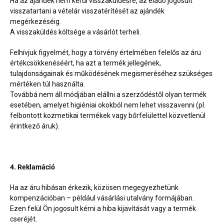
Ha az ajándék nem kerül visszaküldésre, az eladó jogosult
visszatartani a vételár visszatérítését az ajándék
megérkezéséig.
A visszaküldés költsége a vásárlót terheli.
Felhívjuk figyelmét, hogy a törvény értelmében felelős az áru
értékcsökkenéséért, ha azt a termék jellegének,
tulajdonságainak és működésének megismeréséhez szükséges
mértéken túl használta.
Továbbá nem áll módjában elállni a szerződéstől olyan termék
esetében, amelyet higiéniai okokból nem lehet visszavenni (pl.
felbontott kozmetikai termékek vagy bőrfelülettel közvetlenül
érintkező áruk).
4. Reklamáció
Ha az áru hibásan érkezik, közösen megegyezhetünk
kompenzációban – például vásárlási utalvány formájában.
Ezen felül Ön jogosult kérni a hiba kijavítását vagy a termék
cseréjét.