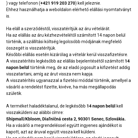
) vagy telefonon (
+421 919 203 270
) kell jeleznie.
Ehhez használhatja a weboldalon elérhető elállási nyomtatványt
is.
Ha eláll a szerződéstől, visszatérítjük az áru vételárát.
Ha az elállás az áru kézhezvételétől számított 14 napon belül
történik, a szállítási költség legolcsóbb módjának megfelelő
összegét is visszatérítjük.
Későbbi elállás esetén kizárólag a vételár kerül visszafizetésre.
A visszatérítés legkésőbb az elállás bejelentésétől számított
14
napon belül
történik meg, de az eladó jogosult a kifizetést addig
visszatartani, amíg az árut vissza nem kapja.
A visszatérítés ugyanazzal a fizetési móddal történik, amellyel a
vásárló a rendelést fizette, kivéve, ha más megállapodás
születik.
A terméket haladéktalanul, de legkésőbb
14 napon belül
kell
visszaküldeni az alábbi címre:
Shipmall/Kbloom, Diaľničná cesta 2, 90301 Senec, Szlovákia.
Ha a vásárló a megrendeléssel együtt ingyenes ajándékot is
kapott, azt az áruval együtt vissza kell küldeni.