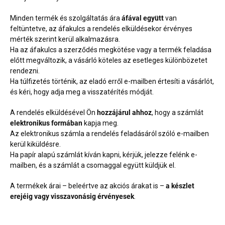
Minden termék és szolgáltatás ára
áfával együtt
van
feltüntetve, az áfakulcs a rendelés elküldésekor érvényes
mérték szerint kerül alkalmazásra.
Ha az áfakulcs a szerződés megkötése vagy a termék feladása
előtt megváltozik, a vásárló köteles az esetleges különbözetet
rendezni.
Ha túlfizetés történik, az eladó erről e-mailben értesíti a vásárlót,
és kéri, hogy adja meg a visszatérítés módját.
A rendelés elküldésével Ön
hozzájárul ahhoz
, hogy a számlát
elektronikus formában
kapja meg.
Az elektronikus számla a rendelés feladásáról szóló e-mailben
kerül kiküldésre.
Ha papír alapú számlát kíván kapni, kérjük, jelezze felénk e-
mailben, és a számlát a csomaggal együtt küldjük el.
A termékek árai – beleértve az akciós árakat is –
a készlet
erejéig vagy visszavonásig érvényesek
.