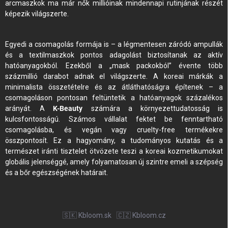
arcmaszkok ma már nők millióinak mindennapi rutinjának részét
képezik világszerte.
Egyedi a csomagolás formája is – a légmentesen záródó ampullák
és a textilmaszkok pontos adagolást biztosítanak az aktív
hatóanyagokból. Ezekből a „mask packokból” évente több
százmillió darabot adnak el világszerte. A koreai márkák a
minimalista összetételre és az átláthatóságra építenek – a
csomagoláson pontosan feltüntetik a hatóanyagok százalékos
arányát. A
K-Beauty
számára a környezettudatosság is
kulcsfontosságú. Számos vállalat fektet be fenntartható
csomagolásba, és vegán vagy cruelty-free termékekre
összpontosít. Ez a hagyomány, a tudományos kutatás és a
természet iránti tisztelet ötvözete teszi a koreai kozmetikumokat
globális jelenséggé, amely folyamatosan új szintre emeli a szépség
és a bőr egészségének határait.
🇸🇰 Kbloom.sk
🇨🇿 Kbloom.cz