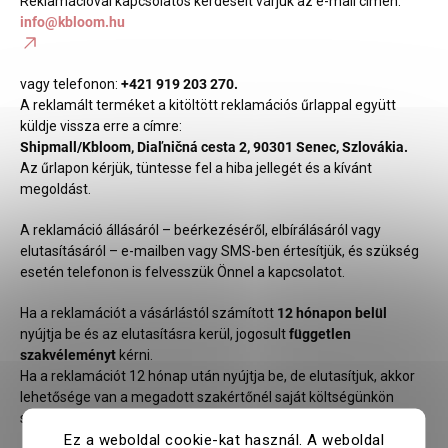
Reklamációval kapcsolatos kérdéseit várjuk az e-mail címen:
info@kbloom.hu
vagy telefonon:
+421 919 203 270.
A reklamált terméket a kitöltött reklamációs űrlappal együtt
küldje vissza erre a címre:
Shipmall/Kbloom, Diaľničná cesta 2, 90301 Senec, Szlovákia.
Az űrlapon kérjük, tüntesse fel a hiba jellegét és a kívánt
megoldást.
A reklamáció állásáról – beérkezéséről, elbírálásáról vagy
elutasításáról – e-mailben vagy SMS-ben értesítjük, és szükség
esetén telefonon is felvesszük Önnel a kapcsolatot.
Ha a reklamációt a vásárlástól számított
12 hónapon belül
nyújtja be és az elutasításra kerül, jogosult
független
szakvéleményt
kérni.
Ha a reklamációt 12 hónap után nyújtja be, de elutasítjuk, akkor
lehetősége van a megadott szakértőnél saját költségünkön
szakvéleményt kérni.
Ez a weboldal cookie-kat használ. A weboldal