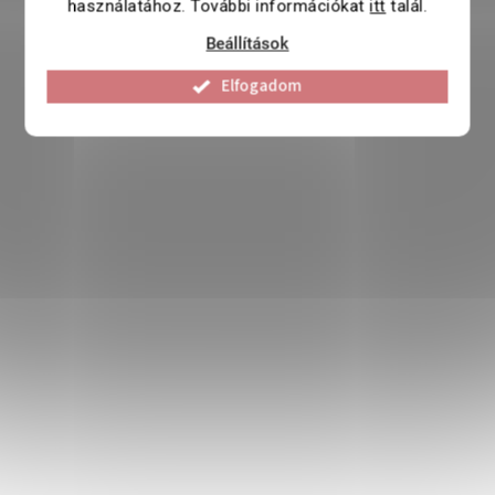
használatához. További információkat
itt
talál.
Beállítások
Elfogadom