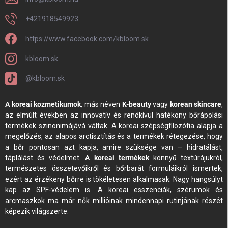
+421918549923
https://www.facebook.com/kbloom.sk
kbloom.sk
@kbloom.sk
A koreai kozmetikumok
, más néven
K-beauty
vagy
korean skincare
,
az elmúlt években az innovatív és rendkívül hatékony bőrápolási
termékek szinonimájává váltak. A koreai szépségfilozófia alapja a
megelőzés, az alapos arctisztítás és a termékek rétegezése, hogy
a bőr pontosan azt kapja, amire szüksége van – hidratálást,
táplálást és védelmet.
A koreai termékek
könnyű textúrájukról,
természetes összetevőikről és bőrbarát formuláikról ismertek,
ezért az érzékeny bőrre is tökéletesen alkalmasak. Nagy hangsúlyt
kap az SPF-védelem is. A koreai esszenciák, szérumok és
arcmaszkok ma már nők millióinak mindennapi rutinjának részét
képezik világszerte.