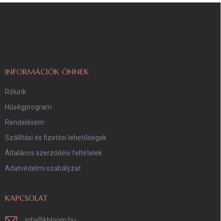
L
á
b
l
é
c
INFORMÁCIÓK ÖNNEK
Rólunk
Hűségprogram
Rendelésem
Szállítási és fizetési lehetőségek
Általános szerződési feltételek
Adatvédelmi szabályzat
KAPCSOLAT
info
@
kbloom.hu