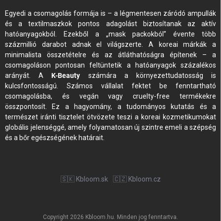
Egyedi a csomagolás formája is – a légmentesen záródó ampullák
és a textilmaszkok pontos adagolást biztosítanak az aktív
hatóanyagokból. Ezekből a „mask packokból” évente több
százmillió darabot adnak el világszerte. A koreai márkák a
minimalista összetételre és az átláthatóságra építenek – a
csomagoláson pontosan feltüntetik a hatóanyagok százalékos
arányát. A
K-Beauty
számára a környezettudatosság is
kulcsfontosságú. Számos vállalat fektet be fenntartható
csomagolásba, és vegán vagy cruelty-free termékekre
összpontosít. Ez a hagyomány, a tudományos kutatás és a
természet iránti tisztelet ötvözete teszi a koreai kozmetikumokat
globális jelenséggé, amely folyamatosan új szintre emeli a szépség
és a bőr egészségének határait.
🇸🇰 Kbloom.sk
🇨🇿 Kbloom.cz
Copyright 2026
Kbloom.hu
. Minden jog fenntartva.