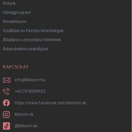
Rólunk
Hűségprogram
Rendelésem
Szállítási és fizetési lehetőségek
Általános szerződési feltételek
Adatvédelmi szabályzat
KAPCSOLAT
info
@
kbloom.hu
+421918549923
https://www.facebook.com/kbloom.sk
kbloom.sk
@kbloom.sk