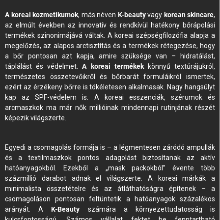
A koreai kozmetikumok
, más néven
K-beauty
vagy
korean skincare
,
az elmúlt években az innovatív és rendkívül hatékony bőrápolási
termékek szinonimájává váltak. A koreai szépségfilozófia alapja a
megelőzés, az alapos arctisztítás és a termékek rétegezése, hogy
a bőr pontosan azt kapja, amire szüksége van – hidratálást,
táplálást és védelmet.
A koreai termékek
könnyű textúrájukról,
természetes összetevőikről és bőrbarát formuláikról ismertek,
ezért az érzékeny bőrre is tökéletesen alkalmasak. Nagy hangsúlyt
kap az SPF-védelem is. A koreai esszenciák, szérumok és
arcmaszkok ma már nők millióinak mindennapi rutinjának részét
képezik világszerte.
Egyedi a csomagolás formája is – a légmentesen záródó ampullák
és a textilmaszkok pontos adagolást biztosítanak az aktív
hatóanyagokból. Ezekből a „mask packokból” évente több
százmillió darabot adnak el világszerte. A koreai márkák a
minimalista összetételre és az átláthatóságra építenek – a
csomagoláson pontosan feltüntetik a hatóanyagok százalékos
arányát. A
K-Beauty
számára a környezettudatosság is
kulcsfontosságú. Számos vállalat fektet be fenntartható