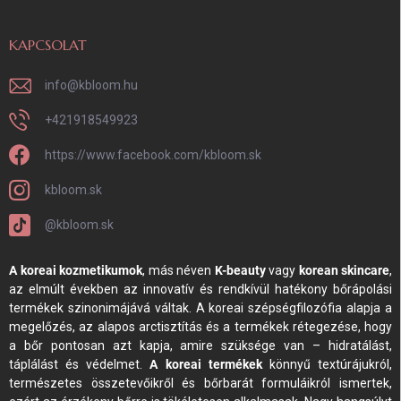
KAPCSOLAT
info
@
kbloom.hu
+421918549923
https://www.facebook.com/kbloom.sk
kbloom.sk
@kbloom.sk
A koreai kozmetikumok
, más néven
K-beauty
vagy
korean skincare
,
az elmúlt években az innovatív és rendkívül hatékony bőrápolási
termékek szinonimájává váltak. A koreai szépségfilozófia alapja a
megelőzés, az alapos arctisztítás és a termékek rétegezése, hogy
a bőr pontosan azt kapja, amire szüksége van – hidratálást,
táplálást és védelmet.
A koreai termékek
könnyű textúrájukról,
természetes összetevőikről és bőrbarát formuláikról ismertek,