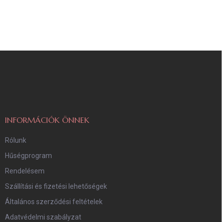
L
á
b
l
é
c
INFORMÁCIÓK ÖNNEK
Rólunk
Hűségprogram
Rendelésem
Szállítási és fizetési lehetőségek
Általános szerződési feltételek
Adatvédelmi szabályzat