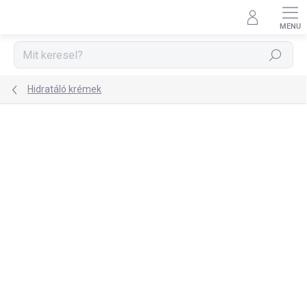
Ugrás
a
fő
tartalomhoz
Keresés
Hidratáló krémek