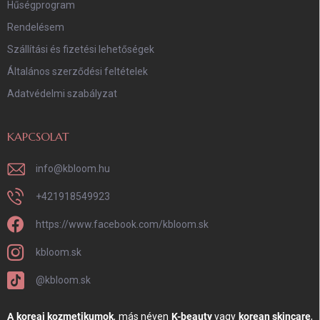
Hűségprogram
Rendelésem
Szállítási és fizetési lehetőségek
Általános szerződési feltételek
Adatvédelmi szabályzat
KAPCSOLAT
info
@
kbloom.hu
+421918549923
https://www.facebook.com/kbloom.sk
kbloom.sk
@kbloom.sk
A koreai kozmetikumok
, más néven
K-beauty
vagy
korean skincare
,