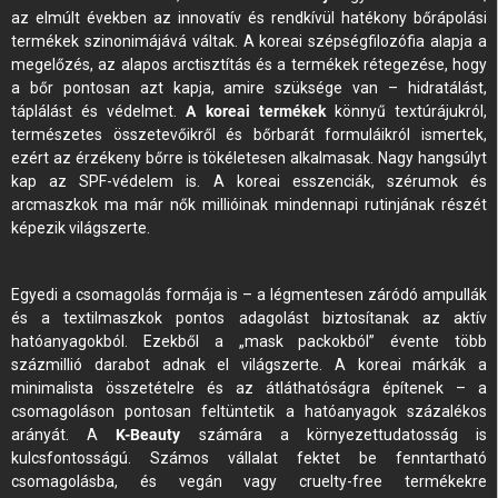
az elmúlt években az innovatív és rendkívül hatékony bőrápolási
termékek szinonimájává váltak. A koreai szépségfilozófia alapja a
megelőzés, az alapos arctisztítás és a termékek rétegezése, hogy
a bőr pontosan azt kapja, amire szüksége van – hidratálást,
táplálást és védelmet.
A koreai termékek
könnyű textúrájukról,
természetes összetevőikről és bőrbarát formuláikról ismertek,
ezért az érzékeny bőrre is tökéletesen alkalmasak. Nagy hangsúlyt
kap az SPF-védelem is. A koreai esszenciák, szérumok és
arcmaszkok ma már nők millióinak mindennapi rutinjának részét
képezik világszerte.
Egyedi a csomagolás formája is – a légmentesen záródó ampullák
és a textilmaszkok pontos adagolást biztosítanak az aktív
hatóanyagokból. Ezekből a „mask packokból” évente több
százmillió darabot adnak el világszerte. A koreai márkák a
minimalista összetételre és az átláthatóságra építenek – a
csomagoláson pontosan feltüntetik a hatóanyagok százalékos
arányát. A
K-Beauty
számára a környezettudatosság is
kulcsfontosságú. Számos vállalat fektet be fenntartható
csomagolásba, és vegán vagy cruelty-free termékekre