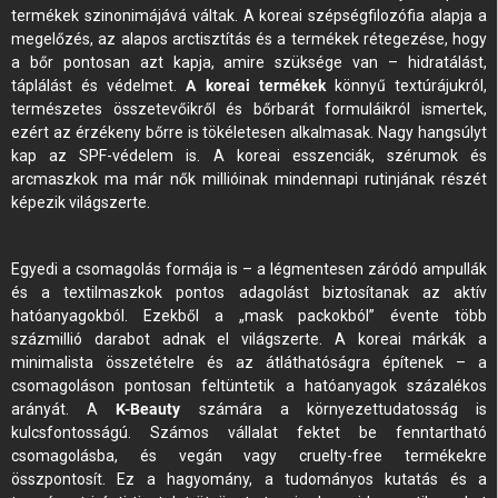
termékek szinonimájává váltak. A koreai szépségfilozófia alapja a
megelőzés, az alapos arctisztítás és a termékek rétegezése, hogy
a bőr pontosan azt kapja, amire szüksége van – hidratálást,
táplálást és védelmet.
A koreai termékek
könnyű textúrájukról,
természetes összetevőikről és bőrbarát formuláikról ismertek,
ezért az érzékeny bőrre is tökéletesen alkalmasak. Nagy hangsúlyt
kap az SPF-védelem is. A koreai esszenciák, szérumok és
arcmaszkok ma már nők millióinak mindennapi rutinjának részét
képezik világszerte.
Egyedi a csomagolás formája is – a légmentesen záródó ampullák
és a textilmaszkok pontos adagolást biztosítanak az aktív
hatóanyagokból. Ezekből a „mask packokból” évente több
százmillió darabot adnak el világszerte. A koreai márkák a
minimalista összetételre és az átláthatóságra építenek – a
csomagoláson pontosan feltüntetik a hatóanyagok százalékos
arányát. A
K-Beauty
számára a környezettudatosság is
kulcsfontosságú. Számos vállalat fektet be fenntartható
csomagolásba, és vegán vagy cruelty-free termékekre
összpontosít. Ez a hagyomány, a tudományos kutatás és a