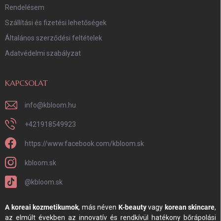
Rendelésem
Szállítási és fizetési lehetőségek
Általános szerződési feltételek
Adatvédelmi szabályzat
KAPCSOLAT
info
@
kbloom.hu
+421918549923
https://www.facebook.com/kbloom.sk
kbloom.sk
@kbloom.sk
A koreai kozmetikumok
, más néven
K-beauty
vagy
korean skincare
,
az elmúlt években az innovatív és rendkívül hatékony bőrápolási