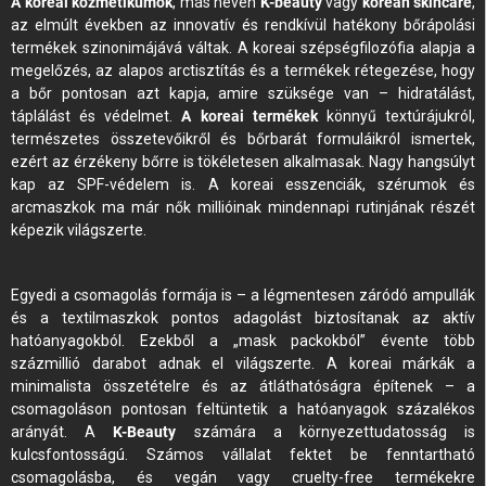
A koreai kozmetikumok
, más néven
K-beauty
vagy
korean skincare
,
az elmúlt években az innovatív és rendkívül hatékony bőrápolási
termékek szinonimájává váltak. A koreai szépségfilozófia alapja a
megelőzés, az alapos arctisztítás és a termékek rétegezése, hogy
a bőr pontosan azt kapja, amire szüksége van – hidratálást,
táplálást és védelmet.
A koreai termékek
könnyű textúrájukról,
természetes összetevőikről és bőrbarát formuláikról ismertek,
ezért az érzékeny bőrre is tökéletesen alkalmasak. Nagy hangsúlyt
kap az SPF-védelem is. A koreai esszenciák, szérumok és
arcmaszkok ma már nők millióinak mindennapi rutinjának részét
képezik világszerte.
Egyedi a csomagolás formája is – a légmentesen záródó ampullák
és a textilmaszkok pontos adagolást biztosítanak az aktív
hatóanyagokból. Ezekből a „mask packokból” évente több
százmillió darabot adnak el világszerte. A koreai márkák a
minimalista összetételre és az átláthatóságra építenek – a
csomagoláson pontosan feltüntetik a hatóanyagok százalékos
arányát. A
K-Beauty
számára a környezettudatosság is
kulcsfontosságú. Számos vállalat fektet be fenntartható
csomagolásba, és vegán vagy cruelty-free termékekre