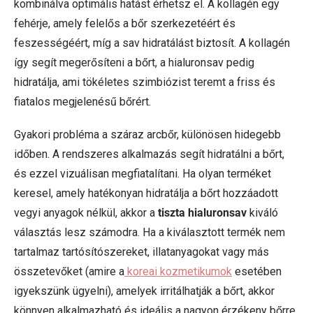
kombinálva optimális hatást érhetsz el. A kollagén egy
fehérje, amely felelős a bőr szerkezetéért és
feszességéért, míg a sav hidratálást biztosít. A kollagén
így segít megerősíteni a bőrt, a hialuronsav pedig
hidratálja, ami tökéletes szimbiózist teremt a friss és
fiatalos megjelenésű bőrért.
Gyakori probléma a száraz arcbőr, különösen hidegebb
időben. A rendszeres alkalmazás segít hidratálni a bőrt,
és ezzel vizuálisan megfiatalítani. Ha olyan terméket
keresel, amely hatékonyan hidratálja a bőrt hozzáadott
vegyi anyagok nélkül, akkor a
tiszta hialuronsav
kiváló
választás lesz számodra. Ha a kiválasztott termék nem
tartalmaz tartósítószereket, illatanyagokat vagy más
összetevőket (amire a
koreai kozmetikumok
esetében
igyekszünk ügyelni), amelyek irritálhatják a bőrt, akkor
könnyen alkalmazható és ideális a nagyon érzékeny bőrre