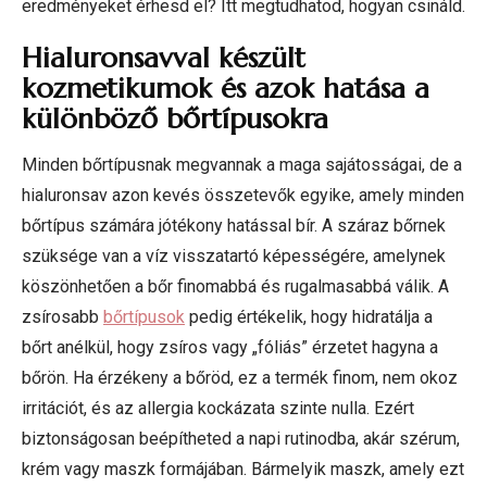
eredményeket érhesd el? Itt megtudhatod, hogyan csináld.
Hialuronsavval készült
kozmetikumok és azok hatása a
különböző bőrtípusokra
Minden bőrtípusnak megvannak a maga sajátosságai, de a
hialuronsav azon kevés összetevők egyike, amely minden
bőrtípus számára jótékony hatással bír. A száraz bőrnek
szüksége van a víz visszatartó képességére, amelynek
köszönhetően a bőr finomabbá és rugalmasabbá válik. A
zsírosabb
bőrtípusok
pedig értékelik, hogy hidratálja a
bőrt anélkül, hogy zsíros vagy „fóliás” érzetet hagyna a
bőrön. Ha érzékeny a bőröd, ez a termék finom, nem okoz
irritációt, és az allergia kockázata szinte nulla. Ezért
biztonságosan beépítheted a napi rutinodba, akár szérum,
krém vagy maszk formájában. Bármelyik maszk, amely ezt