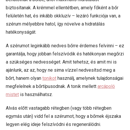
biztosítanak. A krémmel ellentétben, amely főként a bőr
felületén hat, és inkább okkluzív – lezáró funkciója van, a
szérum mélyebbre hatol, így növelve a hidratálás
hatékonyságát.
A szérumot leginkább nedves bőrre érdemes felvinni – ez
garantálja, hogy jobban felszívódik és hatékonyan megőrzi
a szükséges nedvességet. Amit tehetsz, és amit mi is
ajánlunk, az az, hogy ne sima vízzel nedvesítsd meg a
bőrt, hanem olyan
tonikot
használj, amelynek tulajdonságai
megfelelnek a bőrtípusodnak. A tonik mellett
arcápoló
mistet
is használhatsz.
Alvás előtt vastagabb rétegben (vagy több rétegben
egymás után) vidd fel a szérumot, hogy a bőrnek éjszaka
legyen elég ideje felszívódni és regenerálódni.