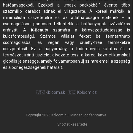
hatóanyagokból. Ezekből a „mask packokból” évente több
százmillió darabot adnak el világszerte. A koreai márkák a
minimalista összetételre és az átláthatóságra építenek – a
csomagoláson pontosan feltüntetik a hatóanyagok százalékos
arányát. A
K-Beauty
számára a környezettudatosság is
kulcsfontosságú. Számos vállalat fektet be fenntartható
csomagolásba, és vegán vagy cruelty-free termékekre
összpontosít. Ez a hagyomány, a tudományos kutatás és a
természet iránti tisztelet ötvözete teszi a koreai kozmetikumokat
globális jelenséggé, amely folyamatosan új szintre emeli a szépség
és a bőr egészségének határait.
🇸🇰 Kbloom.sk
🇨🇿 Kbloom.cz
Copyright 2026
Kbloom.hu
. Minden jog fenntartva.
Shoptet készítette