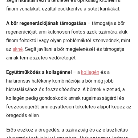
segít hidratálni ezt a területet és optikailag kitölteni a
finom vonalakat, ezáltal csökkentve a sötét karikákat.
A bőr regenerációjának támogatása
– támogatja a bőr
regenerációját, ami különösen fontos azok számára, akik
finom foltoktól vagy olyan problémáktól szenvednek, mint
az
akné
. Segít javítani a bőr megjelenését és támogatja
annak természetes védőrétegét.
Együttműködés a kollagénnel
– a
kollagén
és a
hialuronsav hatékony kombinációja a bőr még jobb
hidratálásához és feszesítéséhez. A bőrnek vizet ad, a
kollagén pedig gondoskodik annak rugalmasságáról és
feszességéről, ami együttesen tökéletes alapot képez az
öregedés ellen.
Erős eszköz a öregedés, a szárazság és az elaszticitás