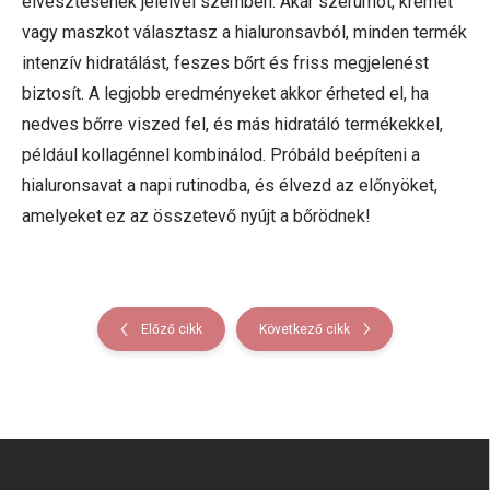
elvesztésének jeleivel szemben. Akár szérumot, krémet
vagy maszkot választasz a hialuronsavból, minden termék
intenzív hidratálást, feszes bőrt és friss megjelenést
biztosít. A legjobb eredményeket akkor érheted el, ha
nedves bőrre viszed fel, és más hidratáló termékekkel,
például kollagénnel kombinálod. Próbáld beépíteni a
hialuronsavat a napi rutinodba, és élvezd az előnyöket,
amelyeket ez az összetevő nyújt a bőrödnek!
Előző cikk
Következő cikk
L
á