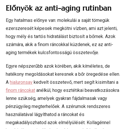
Előnyök az anti-aging rutinban
Egy hatalmas előnye van: molekulái a saját tömegük
ezerszeresét képesek megkötni vízben, ami azt jelenti,
hogy mély és tartós hidratálást biztosít a bőrnek. Azok
számára, akik a finom ráncokkal küzdenek, ez az anti-
aging termékek kulcsfontosságú összetevője.
Egyre népszerűbb azok körében, akik kíméletes, de
hatékony megoldásokat keresnek a bőr öregedése ellen.
A
hialuronsav
kedvelt összetevő, mert segít kisimítani a
finom ráncokat
anélkül, hogy esztétikai beavatkozásokra
lenne szükség, amelyek gyakran fájdalmasak vagy
pénzügyileg megterhelőek. A szérumok rendszeres
használatával lágyíthatod a ráncokat és
megakadályozhatod azok elmélyülését. Kollagénnel