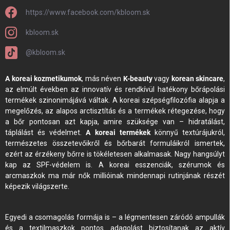
https://www.facebook.com/kbloom.sk
kbloom.sk
@kbloom.sk
A koreai kozmetikumok
, más néven
K-beauty
vagy
korean skincare
,
az elmúlt években az innovatív és rendkívül hatékony bőrápolási
termékek szinonimájává váltak. A koreai szépségfilozófia alapja a
megelőzés, az alapos arctisztítás és a termékek rétegezése, hogy
a bőr pontosan azt kapja, amire szüksége van – hidratálást,
táplálást és védelmet.
A koreai termékek
könnyű textúrájukról,
természetes összetevőikről és bőrbarát formuláikról ismertek,
ezért az érzékeny bőrre is tökéletesen alkalmasak. Nagy hangsúlyt
kap az SPF-védelem is. A koreai esszenciák, szérumok és
arcmaszkok ma már nők millióinak mindennapi rutinjának részét
képezik világszerte.
Egyedi a csomagolás formája is – a légmentesen záródó ampullák
és a textilmaszkok pontos adagolást biztosítanak az aktív