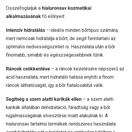
Összefoglaljuk a
hialuronsav kozmetikai
alkalmazásának
fő előnyeit:
Intenzív hidratálás
– ideális minden bőrtípus számára,
mert nemcsak hidratálja a bőrt, de segít fenntartani az
optimális nedvességszintet is. Használata után a bőr
finomabb, simább és egészségesebbnek tűnik.
Ráncok csökkentése
– a ráncok kezelésére népszerű az
acid használata, mert hidratáló hatása enyhíti a finom
ráncok láthatóságát, így a bőr fiatalosabbá válik.
Segítség a szem alatti karikák ellen
– a szem alatti
karikák általában dehidratáció, fáradtság vagy a bőr
rugalmasságának elvesztése miatt alakulnak ki. A
hialuronsav tartalmú termékek rendszeres használata