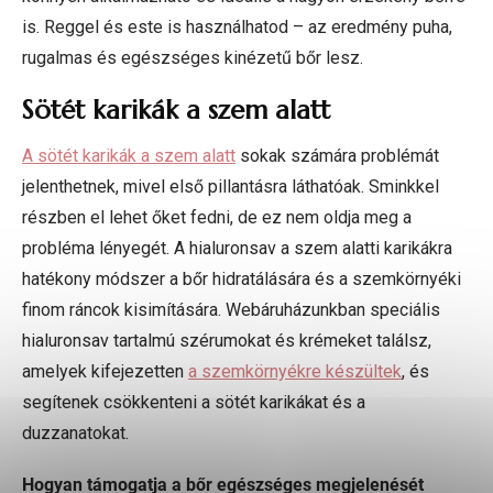
is. Reggel és este is használhatod – az eredmény puha,
rugalmas és egészséges kinézetű bőr lesz.
Sötét karikák a szem alatt
A sötét karikák a szem alatt
sokak számára problémát
jelenthetnek, mivel első pillantásra láthatóak. Sminkkel
részben el lehet őket fedni, de ez nem oldja meg a
probléma lényegét. A hialuronsav a szem alatti karikákra
hatékony módszer a bőr hidratálására és a szemkörnyéki
finom ráncok kisimítására. Webáruházunkban speciális
hialuronsav tartalmú szérumokat és krémeket találsz,
amelyek kifejezetten
a szemkörnyékre készültek
, és
segítenek csökkenteni a sötét karikákat és a
duzzanatokat.
Hogyan támogatja a bőr egészséges megjelenését