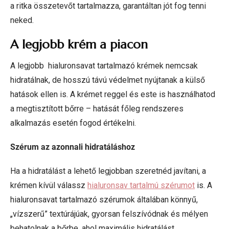
a ritka összetevőt tartalmazza, garantáltan jót fog tenni
neked.
A legjobb krém a piacon
A legjobb hialuronsavat tartalmazó krémek nemcsak
hidratálnak, de hosszú távú védelmet nyújtanak a külső
hatások ellen is. A krémet reggel és este is használhatod
a megtisztított bőrre – hatását főleg rendszeres
alkalmazás esetén fogod értékelni.
Szérum az azonnali hidratáláshoz
Ha a hidratálást a lehető legjobban szeretnéd javítani, a
krémen kívül válassz
hialuronsav tartalmú szérumot
is. A
hialuronsavat tartalmazó szérumok általában könnyű,
„vízszerű” textúrájúak, gyorsan felszívódnak és mélyen
behatolnak a bőrbe, ahol maximális hidratálást