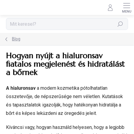
Ugrás
a
fő
tartalomhoz
Keresés
Blog
Hogyan nyújt a hialuronsav
fiatalos megjelenést és hidratálást
a bőrnek
A hialuronsav
a modern kozmetika pótolhatatlan
összetevője, de népszerűsége nem véletlen. Kutatások
és tapasztalatok igazolják, hogy hatékonyan hidratálja a
bőrt és képes leküzdeni az öregedés jeleit.
Kíváncsi vagy, hogyan használd helyesen, hogy a legjobb