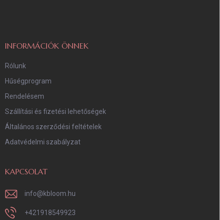
b
l
é
c
INFORMÁCIÓK ÖNNEK
Rólunk
Hűségprogram
Rendelésem
Szállítási és fizetési lehetőségek
Általános szerződési feltételek
Adatvédelmi szabályzat
KAPCSOLAT
info
@
kbloom.hu
+421918549923