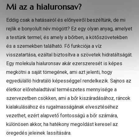
Mi az a hialuronsav?
Eddig csak a hatásairól és előnyeiről beszéltünk, de mi
rejlik e bonyolult név mögött? Ez egy olyan anyag, amelyet
a testünk termel, és amely a bőrben, a kötőszövetekben
és a szemekben található. Fő funkciója a víz
visszatartása, ezáltal biztosítva a szövetek hidratáltságát.
Egy molekula hialuronsav akár ezerszeresét is képes
megkötni a saját tömegének, ami azt jelenti, hogy
egyedülálló hidratáló képességgel rendelkezik. Sajnos az
életkor előrehaladtával természetes mennyisége a
szervezetben csökken, ami a bőr kiszáradásához, ráncok
kialakulásához és rugalmasságának elvesztéséhez
vezethet, ezért alapvető fontosságú a bőr számára,
különösen akkor, ha hatékony megoldást keresel az
öregedés jeleinek lassítására.