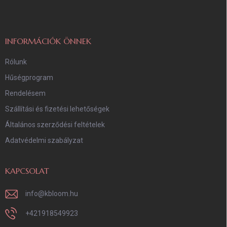
l
é
c
INFORMÁCIÓK ÖNNEK
Rólunk
Hűségprogram
Rendelésem
Szállítási és fizetési lehetőségek
Általános szerződési feltételek
Adatvédelmi szabályzat
KAPCSOLAT
info
@
kbloom.hu
+421918549923