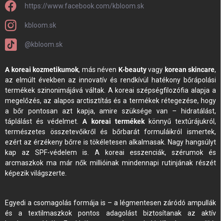
https://www.facebook.com/kbloom.sk
kbloom.sk
@kbloom.sk
A koreai kozmetikumok
, más néven
K-beauty
vagy
korean skincare
,
az elmúlt években az innovatív és rendkívül hatékony bőrápolási
termékek szinonimájává váltak. A koreai szépségfilozófia alapja a
megelőzés, az alapos arctisztítás és a termékek rétegezése, hogy
a bőr pontosan azt kapja, amire szüksége van – hidratálást,
táplálást és védelmet.
A koreai termékek
könnyű textúrájukról,
természetes összetevőikről és bőrbarát formuláikról ismertek,
ezért az érzékeny bőrre is tökéletesen alkalmasak. Nagy hangsúlyt
kap az SPF-védelem is. A koreai esszenciák, szérumok és
arcmaszkok ma már nők millióinak mindennapi rutinjának részét
képezik világszerte.
Egyedi a csomagolás formája is – a légmentesen záródó ampullák
és a textilmaszkok pontos adagolást biztosítanak az aktív