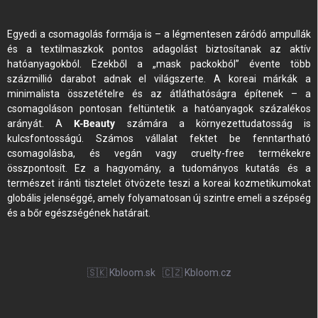
Egyedi a csomagolás formája is – a légmentesen záródó ampullák
és a textilmaszkok pontos adagolást biztosítanak az aktív
hatóanyagokból. Ezekből a „mask packokból” évente több
százmillió darabot adnak el világszerte. A koreai márkák a
minimalista összetételre és az átláthatóságra építenek – a
csomagoláson pontosan feltüntetik a hatóanyagok százalékos
arányát. A
K-Beauty
számára a környezettudatosság is
kulcsfontosságú. Számos vállalat fektet be fenntartható
csomagolásba, és vegán vagy cruelty-free termékekre
összpontosít. Ez a hagyomány, a tudományos kutatás és a
természet iránti tisztelet ötvözete teszi a koreai kozmetikumokat
globális jelenséggé, amely folyamatosan új szintre emeli a szépség
és a bőr egészségének határait.
🇸🇰 Kbloom.sk
🇨🇿 Kbloom.cz