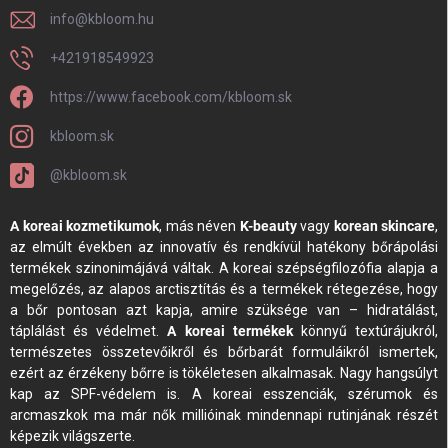
info
@
kbloom.hu
+421918549923
https://www.facebook.com/kbloom.sk
kbloom.sk
@kbloom.sk
A koreai kozmetikumok
, más néven
K-beauty
vagy
korean skincare
,
az elmúlt években az innovatív és rendkívül hatékony bőrápolási
termékek szinonimájává váltak. A koreai szépségfilozófia alapja a
megelőzés, az alapos arctisztítás és a termékek rétegezése, hogy
a bőr pontosan azt kapja, amire szüksége van – hidratálást,
táplálást és védelmet.
A koreai termékek
könnyű textúrájukról,
természetes összetevőikről és bőrbarát formuláikról ismertek,
ezért az érzékeny bőrre is tökéletesen alkalmasak. Nagy hangsúlyt
kap az SPF-védelem is. A koreai esszenciák, szérumok és
arcmaszkok ma már nők millióinak mindennapi rutinjának részét
képezik világszerte.