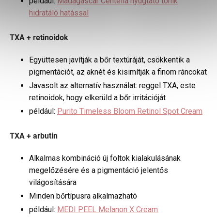
például:
Madagascar Centella nyugtató tonik
hidratáló hatással
TXA + retinoidok
Együttesen javítják a bőr textúráját, csökkentik a
pigmentációt, az aknét és kisimítják a finom ráncokat
Javasolt az alternatív használat: reggel TXA, este
retinoidok, hogy elkerüld a bőr irritációját
például:
Purito Timeless Bloom Retinol Spot Cream
TXA + arbutin
Alkalmas kombináció új foltok kialakulásának
megelőzésére és a pigmentáció jelentős
világosítására
Minden bőrtípusra alkalmazható
például:
MEDI PEEL Melanon X Cream