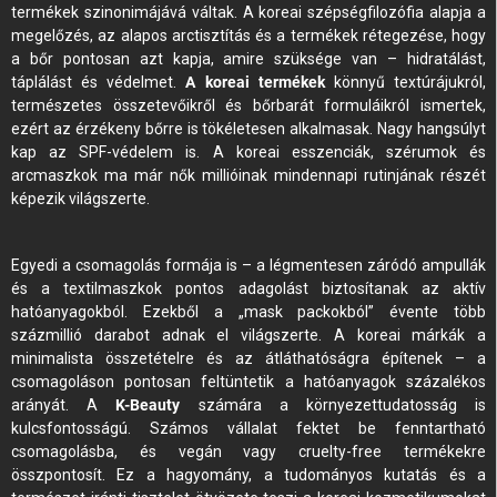
termékek szinonimájává váltak. A koreai szépségfilozófia alapja a
megelőzés, az alapos arctisztítás és a termékek rétegezése, hogy
a bőr pontosan azt kapja, amire szüksége van – hidratálást,
táplálást és védelmet.
A koreai termékek
könnyű textúrájukról,
természetes összetevőikről és bőrbarát formuláikról ismertek,
ezért az érzékeny bőrre is tökéletesen alkalmasak. Nagy hangsúlyt
kap az SPF-védelem is. A koreai esszenciák, szérumok és
arcmaszkok ma már nők millióinak mindennapi rutinjának részét
képezik világszerte.
Egyedi a csomagolás formája is – a légmentesen záródó ampullák
és a textilmaszkok pontos adagolást biztosítanak az aktív
hatóanyagokból. Ezekből a „mask packokból” évente több
százmillió darabot adnak el világszerte. A koreai márkák a
minimalista összetételre és az átláthatóságra építenek – a
csomagoláson pontosan feltüntetik a hatóanyagok százalékos
arányát. A
K-Beauty
számára a környezettudatosság is
kulcsfontosságú. Számos vállalat fektet be fenntartható
csomagolásba, és vegán vagy cruelty-free termékekre
összpontosít. Ez a hagyomány, a tudományos kutatás és a