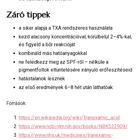
Záró tippek
a siker alapja a TXA rendszeres használata
kezd alacsony koncentrációval, körülbelül 2–4%-kal,
és figyeld a bőr reakcióját
kombináld más hatóanyagokkal
ne feledkezz meg az SPF-ről – nélküle a
pigmentfoltok eltüntetésére irányuló erőfeszítéseid
hatástalanok lesznek
az első eredmények 6–8 hét után láthatóak
Források:
https://en.wikipedia.org/wiki/Tranexamic_acid
https://www.ncbi.nlm.nih.gov/books/NBK532909/
https://www.nhs.uk/medicines/tranexamic-