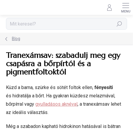
Ugrás
a
fő
tartalomhoz
Keresés
Blog
Tranexámsav: szabadulj meg egy
csapásra a bőrpírtól és a
pigmentfoltoktól
Küzd a barna, szürke és sötét foltok ellen,
fényesíti
és
hidratálja a bőrt. Ha gyakran küzdesz melazmával,
bőrpírral vagy
gyulladásos aknéval
, a tranexámsav lehet
az ideális választás.
Még a szabadon kapható hidrokinon hatásával is bátran