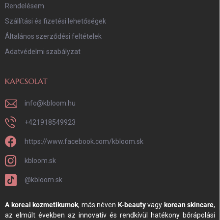
Rendelésem
Szállítási és fizetési lehetőségek
Általános szerződési feltételek
Adatvédelmi szabályzat
KAPCSOLAT
info
@
kbloom.hu
+421918549923
https://www.facebook.com/kbloom.sk
kbloom.sk
@kbloom.sk
A koreai kozmetikumok
, más néven
K-beauty
vagy
korean skincare
,
az elmúlt években az innovatív és rendkívül hatékony bőrápolási