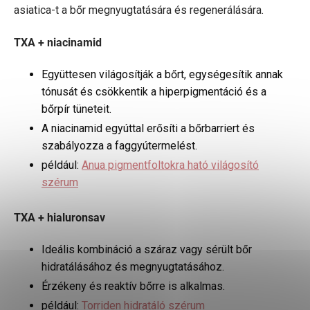
asiatica-t a bőr megnyugtatására és regenerálására.
TXA + niacinamid
Együttesen világosítják a bőrt, egységesítik annak
tónusát és csökkentik a hiperpigmentáció és a
bőrpír tüneteit.
A niacinamid egyúttal erősíti a bőrbarriert és
szabályozza a faggyútermelést.
például:
Anua pigmentfoltokra ható világosító
szérum
TXA + hialuronsav
Ideális kombináció a száraz vagy sérült bőr
hidratálásához és megnyugtatásához.
Érzékeny és reaktív bőrre is alkalmas.
például:
Torriden hidratáló szérum