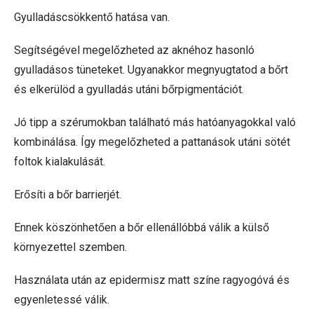
Gyulladáscsökkentő hatása van.
Segítségével megelőzheted az aknéhoz hasonló
gyulladásos tüneteket. Ugyanakkor megnyugtatod a bőrt
és elkerülöd a gyulladás utáni bőrpigmentációt.
Jó tipp a szérumokban található más hatóanyagokkal való
kombinálása. Így megelőzheted a pattanások utáni sötét
foltok kialakulását.
Erősíti a bőr barrierjét.
Ennek köszönhetően a bőr ellenállóbbá válik a külső
környezettel szemben.
Használata után az epidermisz matt színe ragyogóvá és
egyenletessé válik.