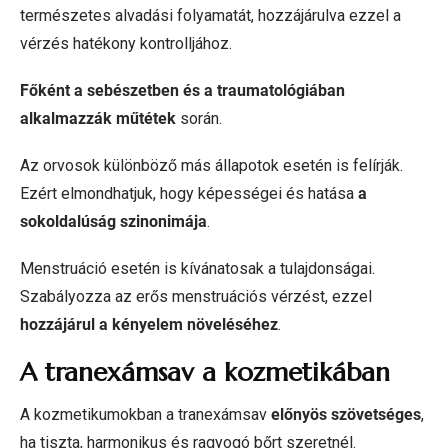
természetes alvadási folyamatát, hozzájárulva ezzel a
vérzés hatékony kontrolljához.
Főként a sebészetben és a traumatológiában
alkalmazzák műtétek
során.
Az orvosok különböző más állapotok esetén is felírják.
Ezért elmondhatjuk, hogy képességei és hatása
a
sokoldalúság szinonimája
.
Menstruáció esetén is kívánatosak a tulajdonságai.
Szabályozza az erős menstruációs vérzést, ezzel
hozzájárul a kényelem növeléséhez
.
A tranexámsav a kozmetikában
A kozmetikumokban a tranexámsav
előnyös szövetséges
,
ha tiszta, harmonikus és ragyogó bőrt szeretnél.