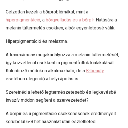
Célzottan kezeli a bőrproblémákat, mint a
hiperpigmentáció
, a
bőrgyulladás és a bőrpír
. Hatására a
melanin túltermelés csökken, a bőr egyenletessé válik.
Hiperpigmentáció és melazma.
A tranexámsav megakadályozza a melanin túltermelését,
így közvetlenül csökkenti a pigmentfoltok kialakulását.
Különböző módokon alkalmazható, de a
K-beauty
esetében elegendő a helyi ápolás is.
Szeretnéd a lehető legtermészetesebb és legkevésbé
invazív módon segíteni a szervezetedet?
A bőrpír és a pigmentáció csökkenésének eredményeit
körülbelül 6-8 hét használat után észlelheted.