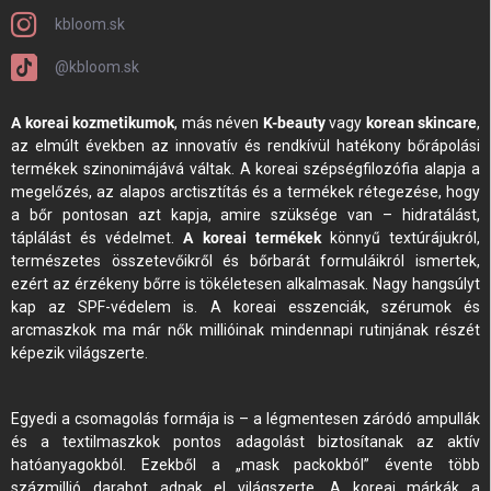
kbloom.sk
@kbloom.sk
A koreai kozmetikumok
, más néven
K-beauty
vagy
korean skincare
,
az elmúlt években az innovatív és rendkívül hatékony bőrápolási
termékek szinonimájává váltak. A koreai szépségfilozófia alapja a
megelőzés, az alapos arctisztítás és a termékek rétegezése, hogy
a bőr pontosan azt kapja, amire szüksége van – hidratálást,
táplálást és védelmet.
A koreai termékek
könnyű textúrájukról,
természetes összetevőikről és bőrbarát formuláikról ismertek,
ezért az érzékeny bőrre is tökéletesen alkalmasak. Nagy hangsúlyt
kap az SPF-védelem is. A koreai esszenciák, szérumok és
arcmaszkok ma már nők millióinak mindennapi rutinjának részét
képezik világszerte.
Egyedi a csomagolás formája is – a légmentesen záródó ampullák
és a textilmaszkok pontos adagolást biztosítanak az aktív
hatóanyagokból. Ezekből a „mask packokból” évente több
százmillió darabot adnak el világszerte. A koreai márkák a