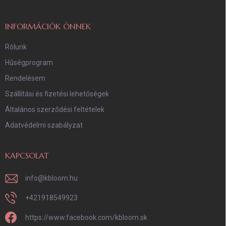
é
c
INFORMÁCIÓK ÖNNEK
Rólunk
Hűségprogram
Rendelésem
Szállítási és fizetési lehetőségek
Általános szerződési feltételek
Adatvédelmi szabályzat
KAPCSOLAT
info
@
kbloom.hu
+421918549923
https://www.facebook.com/kbloom.sk