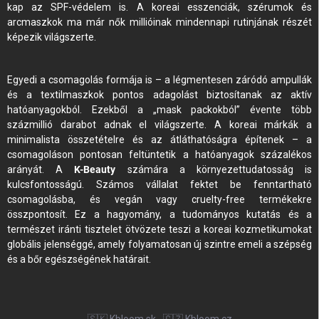
kap az SPF-védelem is. A koreai esszenciák, szérumok és
arcmaszkok ma már nők millióinak mindennapi rutinjának részét
képezik világszerte.
Egyedi a csomagolás formája is – a légmentesen záródó ampullák
és a textilmaszkok pontos adagolást biztosítanak az aktív
hatóanyagokból. Ezekből a „mask packokból” évente több
százmillió darabot adnak el világszerte. A koreai márkák a
minimalista összetételre és az átláthatóságra építenek – a
csomagoláson pontosan feltüntetik a hatóanyagok százalékos
arányát. A
K-Beauty
számára a környezettudatosság is
kulcsfontosságú. Számos vállalat fektet be fenntartható
csomagolásba, és vegán vagy cruelty-free termékekre
összpontosít. Ez a hagyomány, a tudományos kutatás és a
természet iránti tisztelet ötvözete teszi a koreai kozmetikumokat
globális jelenséggé, amely folyamatosan új szintre emeli a szépség
és a bőr egészségének határait.