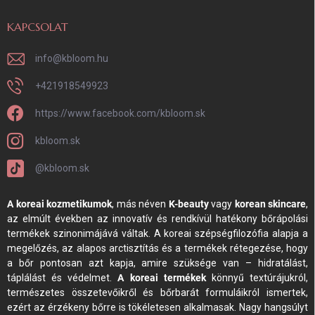
KAPCSOLAT
info
@
kbloom.hu
+421918549923
https://www.facebook.com/kbloom.sk
kbloom.sk
@kbloom.sk
A koreai kozmetikumok
, más néven
K-beauty
vagy
korean skincare
,
az elmúlt években az innovatív és rendkívül hatékony bőrápolási
termékek szinonimájává váltak. A koreai szépségfilozófia alapja a
megelőzés, az alapos arctisztítás és a termékek rétegezése, hogy
a bőr pontosan azt kapja, amire szüksége van – hidratálást,
táplálást és védelmet.
A koreai termékek
könnyű textúrájukról,
természetes összetevőikről és bőrbarát formuláikról ismertek,
ezért az érzékeny bőrre is tökéletesen alkalmasak. Nagy hangsúlyt