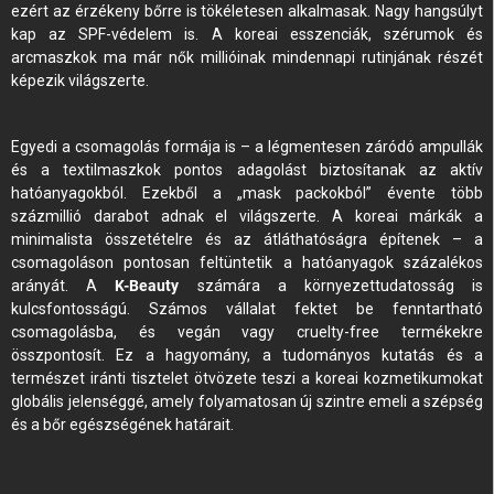
ezért az érzékeny bőrre is tökéletesen alkalmasak. Nagy hangsúlyt
kap az SPF-védelem is. A koreai esszenciák, szérumok és
arcmaszkok ma már nők millióinak mindennapi rutinjának részét
képezik világszerte.
Egyedi a csomagolás formája is – a légmentesen záródó ampullák
és a textilmaszkok pontos adagolást biztosítanak az aktív
hatóanyagokból. Ezekből a „mask packokból” évente több
százmillió darabot adnak el világszerte. A koreai márkák a
minimalista összetételre és az átláthatóságra építenek – a
csomagoláson pontosan feltüntetik a hatóanyagok százalékos
arányát. A
K-Beauty
számára a környezettudatosság is
kulcsfontosságú. Számos vállalat fektet be fenntartható
csomagolásba, és vegán vagy cruelty-free termékekre
összpontosít. Ez a hagyomány, a tudományos kutatás és a
természet iránti tisztelet ötvözete teszi a koreai kozmetikumokat
globális jelenséggé, amely folyamatosan új szintre emeli a szépség
és a bőr egészségének határait.