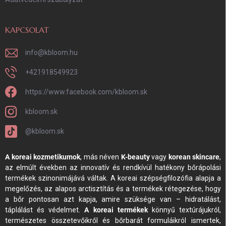
KAPCSOLAT
info
@
kbloom.hu
+421918549923
https://www.facebook.com/kbloom.sk
kbloom.sk
@kbloom.sk
A koreai kozmetikumok
, más néven
K-beauty
vagy
korean skincare
,
az elmúlt években az innovatív és rendkívül hatékony bőrápolási
termékek szinonimájává váltak. A koreai szépségfilozófia alapja a
megelőzés, az alapos arctisztítás és a termékek rétegezése, hogy
a bőr pontosan azt kapja, amire szüksége van – hidratálást,
táplálást és védelmet.
A koreai termékek
könnyű textúrájukról,
természetes összetevőikről és bőrbarát formuláikról ismertek,