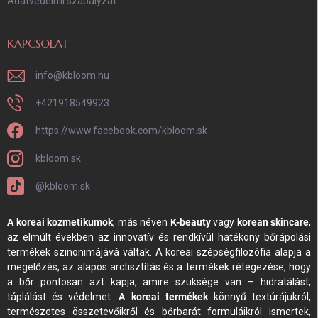
Adatvédelmi szabályzat
KAPCSOLAT
info
@
kbloom.hu
+421918549923
https://www.facebook.com/kbloom.sk
kbloom.sk
@kbloom.sk
A koreai kozmetikumok
, más néven
K-beauty
vagy
korean skincare
,
az elmúlt években az innovatív és rendkívül hatékony bőrápolási
termékek szinonimájává váltak. A koreai szépségfilozófia alapja a
megelőzés, az alapos arctisztítás és a termékek rétegezése, hogy
a bőr pontosan azt kapja, amire szüksége van – hidratálást,
táplálást és védelmet.
A koreai termékek
könnyű textúrájukról,
természetes összetevőikről és bőrbarát formuláikról ismertek,