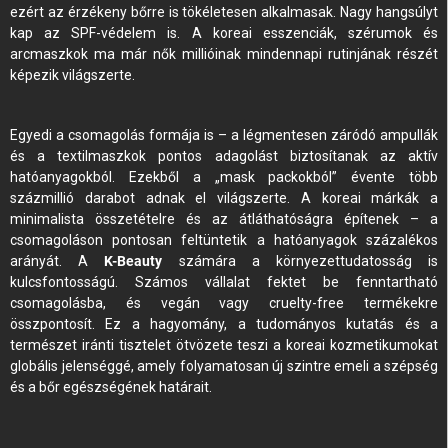
ezért az érzékeny bőrre is tökéletesen alkalmasak. Nagy hangsúlyt
kap az SPF-védelem is. A koreai esszenciák, szérumok és
arcmaszkok ma már nők millióinak mindennapi rutinjának részét
képezik világszerte.
Egyedi a csomagolás formája is – a légmentesen záródó ampullák
és a textilmaszkok pontos adagolást biztosítanak az aktív
hatóanyagokból. Ezekből a „mask packokból” évente több
százmillió darabot adnak el világszerte. A koreai márkák a
minimalista összetételre és az átláthatóságra építenek – a
csomagoláson pontosan feltüntetik a hatóanyagok százalékos
arányát. A
K-Beauty
számára a környezettudatosság is
kulcsfontosságú. Számos vállalat fektet be fenntartható
csomagolásba, és vegán vagy cruelty-free termékekre
összpontosít. Ez a hagyomány, a tudományos kutatás és a
természet iránti tisztelet ötvözete teszi a koreai kozmetikumokat
globális jelenséggé, amely folyamatosan új szintre emeli a szépség
és a bőr egészségének határait.