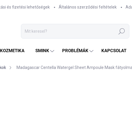
tási és fizetési lehetőségek
Általános szerződési feltételek
Ada
Keresés
TKOZMETIKA
SMINK
PROBLÉMÁK
KAPCSOLAT
kok
Madagascar Centella Watergel Sheet Ampoule Mask fátyolm