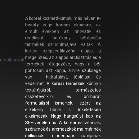
A koreai kozmetikumok
, más néven
K-
beauty
vagy
korean skincare
, az
elmúlt években az innovatív és
rendkívül hatékony bőrápolási
termékek szinonimájává váltak. A
koreai szépségfilozófia alapja a
megelőzés, az alapos arctisztítás és a
m/kbloom.sk
termékek rétegezése, hogy a bőr
pontosan azt kapja, amire szüksége
van – hidratálást, táplálást és
védelmet.
A koreai termékek
könnyű
textúrájukról, természetes
összetevőikről és bőrbarát
formuláikról ismertek, ezért az
érzékeny bőrre is tökéletesen
alkalmasak. Nagy hangsúlyt kap az
SPF-védelem is. A koreai esszenciák,
szérumok és arcmaszkok ma már nők
millióinak mindennapi rutinjának