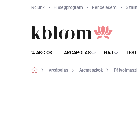
Ugrás
Rólunk
Hűségprogram
Rendelésem
Szállí
a
fő
tartalomhoz
% AKCIÓK
ARCÁPOLÁS
HAJ
TES
Kezdőlap
Arcápolás
Arcmaszkok
Fátyolmasz