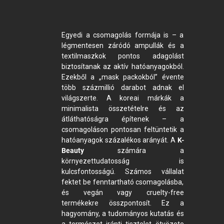
Egyedi a csomagolás formája is – a
légmentesen záródó ampullák és a
textilmaszkok pontos adagolást
biztosítanak az aktív hatóanyagokból.
Ezekből a „mask packokból” évente
több százmillió darabot adnak el
világszerte. A koreai márkák a
minimalista összetételre és az
átláthatóságra építenek – a
csomagoláson pontosan feltüntetik a
hatóanyagok százalékos arányát. A
K-
Beauty
számára a
környezettudatosság is
kulcsfontosságú. Számos vállalat
fektet be fenntartható csomagolásba,
és vegán vagy cruelty-free
termékekre összpontosít. Ez a
hagyomány, a tudományos kutatás és