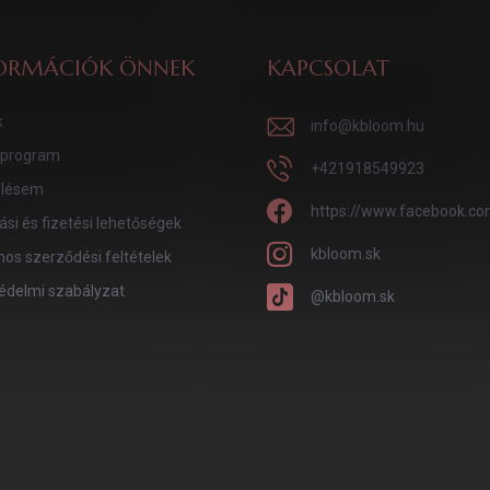
ORMÁCIÓK ÖNNEK
KAPCSOLAT
k
info
@
kbloom.hu
program
+421918549923
lésem
https://www.facebook.co
tási és fizetési lehetőségek
kbloom.sk
nos szerződési feltételek
édelmi szabályzat
@kbloom.sk