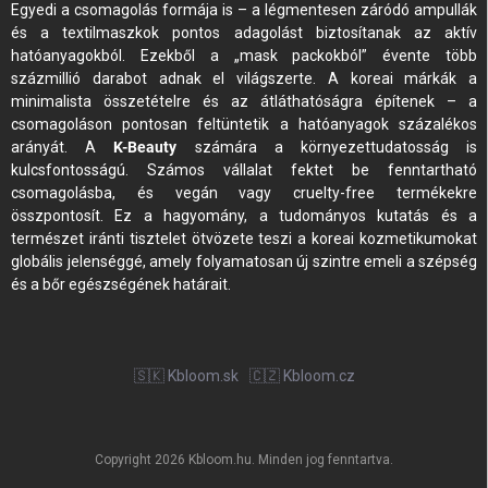
Egyedi a csomagolás formája is – a légmentesen záródó ampullák
és a textilmaszkok pontos adagolást biztosítanak az aktív
hatóanyagokból. Ezekből a „mask packokból” évente több
százmillió darabot adnak el világszerte. A koreai márkák a
minimalista összetételre és az átláthatóságra építenek – a
csomagoláson pontosan feltüntetik a hatóanyagok százalékos
arányát. A
K-Beauty
számára a környezettudatosság is
kulcsfontosságú. Számos vállalat fektet be fenntartható
csomagolásba, és vegán vagy cruelty-free termékekre
összpontosít. Ez a hagyomány, a tudományos kutatás és a
természet iránti tisztelet ötvözete teszi a koreai kozmetikumokat
globális jelenséggé, amely folyamatosan új szintre emeli a szépség
és a bőr egészségének határait.
🇸🇰 Kbloom.sk
🇨🇿 Kbloom.cz
Copyright 2026
Kbloom.hu
. Minden jog fenntartva.