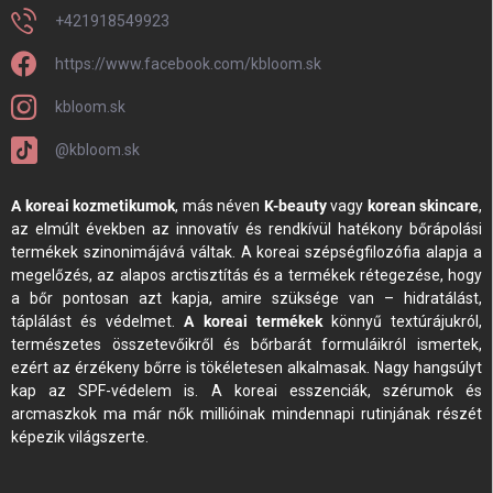
+421918549923
https://www.facebook.com/kbloom.sk
kbloom.sk
@kbloom.sk
A koreai kozmetikumok
, más néven
K-beauty
vagy
korean skincare
,
az elmúlt években az innovatív és rendkívül hatékony bőrápolási
termékek szinonimájává váltak. A koreai szépségfilozófia alapja a
megelőzés, az alapos arctisztítás és a termékek rétegezése, hogy
a bőr pontosan azt kapja, amire szüksége van – hidratálást,
táplálást és védelmet.
A koreai termékek
könnyű textúrájukról,
természetes összetevőikről és bőrbarát formuláikról ismertek,
ezért az érzékeny bőrre is tökéletesen alkalmasak. Nagy hangsúlyt
kap az SPF-védelem is. A koreai esszenciák, szérumok és
arcmaszkok ma már nők millióinak mindennapi rutinjának részét
képezik világszerte.