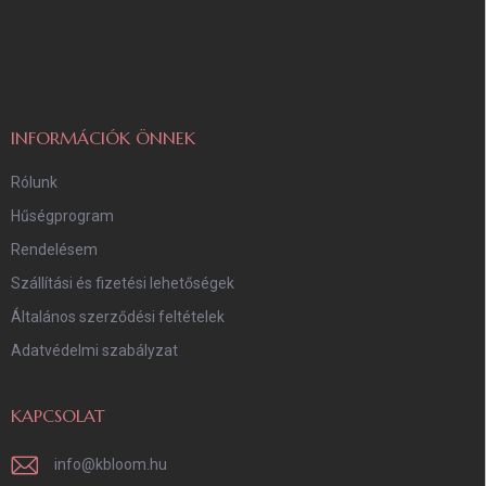
á
b
l
é
c
INFORMÁCIÓK ÖNNEK
Rólunk
Hűségprogram
Rendelésem
Szállítási és fizetési lehetőségek
Általános szerződési feltételek
Adatvédelmi szabályzat
KAPCSOLAT
info
@
kbloom.hu