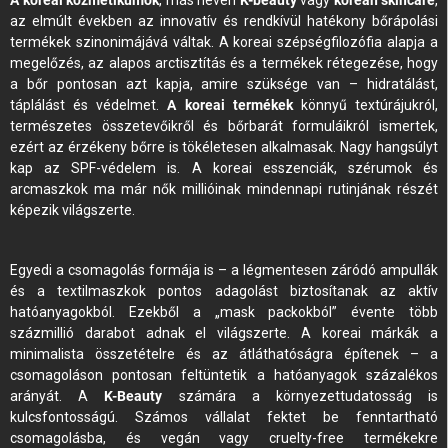
A koreai kozmetikumok
, más néven
K-beauty
vagy
korean skincare
,
az elmúlt években az innovatív és rendkívül hatékony bőrápolási
termékek szinonimájává váltak. A koreai szépségfilozófia alapja a
megelőzés, az alapos arctisztítás és a termékek rétegezése, hogy
a bőr pontosan azt kapja, amire szüksége van – hidratálást,
táplálást és védelmet.
A koreai termékek
könnyű textúrájukról,
természetes összetevőikről és bőrbarát formuláikról ismertek,
ezért az érzékeny bőrre is tökéletesen alkalmasak. Nagy hangsúlyt
kap az SPF-védelem is. A koreai esszenciák, szérumok és
arcmaszkok ma már nők millióinak mindennapi rutinjának részét
képezik világszerte.
Egyedi a csomagolás formája is – a légmentesen záródó ampullák
és a textilmaszkok pontos adagolást biztosítanak az aktív
hatóanyagokból. Ezekből a „mask packokból” évente több
százmillió darabot adnak el világszerte. A koreai márkák a
minimalista összetételre és az átláthatóságra építenek – a
csomagoláson pontosan feltüntetik a hatóanyagok százalékos
arányát. A
K-Beauty
számára a környezettudatosság is
kulcsfontosságú. Számos vállalat fektet be fenntartható
csomagolásba, és vegán vagy cruelty-free termékekre