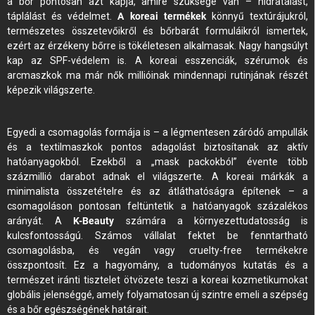
a bőr pontosan azt kapja, amire szüksége van – hidratálást,
táplálást és védelmet.
A koreai termékek
könnyű textúrájukról,
természetes összetevőikről és bőrbarát formuláikról ismertek,
ezért az érzékeny bőrre is tökéletesen alkalmasak. Nagy hangsúlyt
kap az SPF-védelem is. A koreai esszenciák, szérumok és
arcmaszkok ma már nők millióinak mindennapi rutinjának részét
képezik világszerte.
Egyedi a csomagolás formája is – a légmentesen záródó ampullák
és a textilmaszkok pontos adagolást biztosítanak az aktív
hatóanyagokból. Ezekből a „mask packokból” évente több
százmillió darabot adnak el világszerte. A koreai márkák a
minimalista összetételre és az átláthatóságra építenek – a
csomagoláson pontosan feltüntetik a hatóanyagok százalékos
arányát. A
K-Beauty
számára a környezettudatosság is
kulcsfontosságú. Számos vállalat fektet be fenntartható
csomagolásba, és vegán vagy cruelty-free termékekre
összpontosít. Ez a hagyomány, a tudományos kutatás és a
természet iránti tisztelet ötvözete teszi a koreai kozmetikumokat
globális jelenséggé, amely folyamatosan új szintre emeli a szépség
és a bőr egészségének határait.