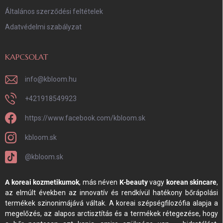
Általános szerződési feltételek
Adatvédelmi szabályzat
KAPCSOLAT
info
@
kbloom.hu
+421918549923
https://www.facebook.com/kbloom.sk
kbloom.sk
@kbloom.sk
A koreai kozmetikumok
, más néven
K-beauty
vagy
korean skincare
,
az elmúlt években az innovatív és rendkívül hatékony bőrápolási
termékek szinonimájává váltak. A koreai szépségfilozófia alapja a
megelőzés, az alapos arctisztítás és a termékek rétegezése, hogy