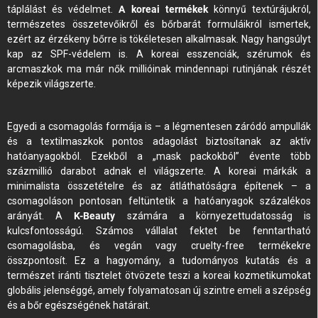
táplálást és védelmet.
A koreai termékek
könnyű textúrájukról,
természetes összetevőikről és bőrbarát formuláikról ismertek,
ezért az érzékeny bőrre is tökéletesen alkalmasak. Nagy hangsúlyt
kap az SPF-védelem is. A koreai esszenciák, szérumok és
arcmaszkok ma már nők millióinak mindennapi rutinjának részét
képezik világszerte.
Egyedi a csomagolás formája is – a légmentesen záródó ampullák
és a textilmaszkok pontos adagolást biztosítanak az aktív
hatóanyagokból. Ezekből a „mask packokból” évente több
százmillió darabot adnak el világszerte. A koreai márkák a
minimalista összetételre és az átláthatóságra építenek – a
csomagoláson pontosan feltüntetik a hatóanyagok százalékos
arányát. A
K-Beauty
számára a környezettudatosság is
kulcsfontosságú. Számos vállalat fektet be fenntartható
csomagolásba, és vegán vagy cruelty-free termékekre
összpontosít. Ez a hagyomány, a tudományos kutatás és a
természet iránti tisztelet ötvözete teszi a koreai kozmetikumokat
globális jelenséggé, amely folyamatosan új szintre emeli a szépség
és a bőr egészségének határait.