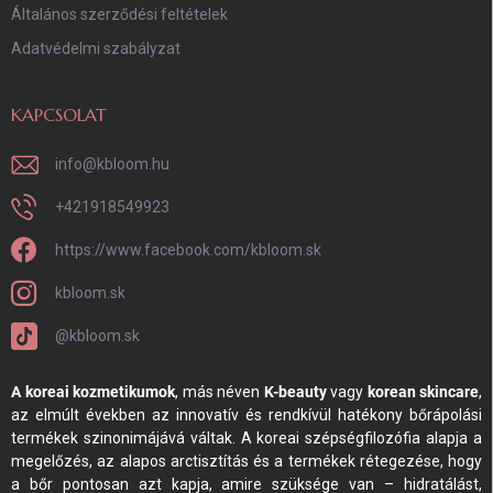
Általános szerződési feltételek
Adatvédelmi szabályzat
KAPCSOLAT
info
@
kbloom.hu
+421918549923
https://www.facebook.com/kbloom.sk
kbloom.sk
@kbloom.sk
A koreai kozmetikumok
, más néven
K-beauty
vagy
korean skincare
,
az elmúlt években az innovatív és rendkívül hatékony bőrápolási
termékek szinonimájává váltak. A koreai szépségfilozófia alapja a
megelőzés, az alapos arctisztítás és a termékek rétegezése, hogy
a bőr pontosan azt kapja, amire szüksége van – hidratálást,