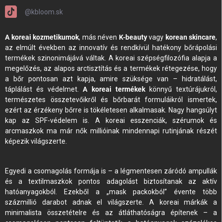
@kbloom.sk
A koreai kozmetikumok
, más néven
K-beauty
vagy
korean skincare
,
az elmúlt években az innovatív és rendkívül hatékony bőrápolási
termékek szinonimájává váltak. A koreai szépségfilozófia alapja a
megelőzés, az alapos arctisztítás és a termékek rétegezése, hogy
a bőr pontosan azt kapja, amire szüksége van – hidratálást,
táplálást és védelmet.
A koreai termékek
könnyű textúrájukról,
természetes összetevőikről és bőrbarát formuláikról ismertek,
ezért az érzékeny bőrre is tökéletesen alkalmasak. Nagy hangsúlyt
kap az SPF-védelem is. A koreai esszenciák, szérumok és
arcmaszkok ma már nők millióinak mindennapi rutinjának részét
képezik világszerte.
Egyedi a csomagolás formája is – a légmentesen záródó ampullák
és a textilmaszkok pontos adagolást biztosítanak az aktív
hatóanyagokból. Ezekből a „mask packokból” évente több
százmillió darabot adnak el világszerte. A koreai márkák a
minimalista összetételre és az átláthatóságra építenek – a