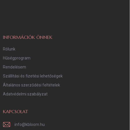
á
b
l
é
c
INFORMÁCIÓK ÖNNEK
Rólunk
Hűségprogram
Rendelésem
Szállítási és fizetési lehetőségek
Általános szerződési feltételek
Adatvédelmi szabályzat
KAPCSOLAT
info
@
kbloom.hu