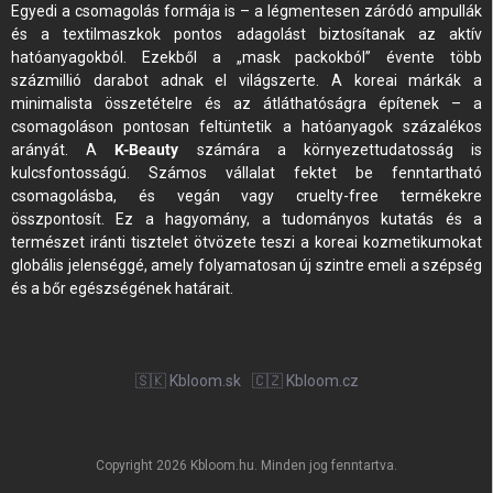
Egyedi a csomagolás formája is – a légmentesen záródó ampullák
és a textilmaszkok pontos adagolást biztosítanak az aktív
hatóanyagokból. Ezekből a „mask packokból” évente több
százmillió darabot adnak el világszerte. A koreai márkák a
minimalista összetételre és az átláthatóságra építenek – a
csomagoláson pontosan feltüntetik a hatóanyagok százalékos
arányát. A
K-Beauty
számára a környezettudatosság is
kulcsfontosságú. Számos vállalat fektet be fenntartható
csomagolásba, és vegán vagy cruelty-free termékekre
összpontosít. Ez a hagyomány, a tudományos kutatás és a
természet iránti tisztelet ötvözete teszi a koreai kozmetikumokat
globális jelenséggé, amely folyamatosan új szintre emeli a szépség
és a bőr egészségének határait.
🇸🇰 Kbloom.sk
🇨🇿 Kbloom.cz
Copyright 2026
Kbloom.hu
. Minden jog fenntartva.