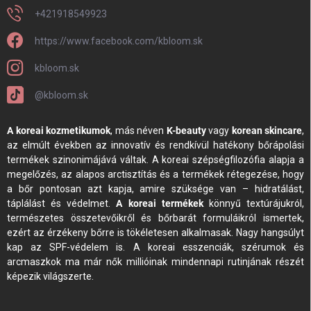
+421918549923
https://www.facebook.com/kbloom.sk
kbloom.sk
@kbloom.sk
A koreai kozmetikumok
, más néven
K-beauty
vagy
korean skincare
,
az elmúlt években az innovatív és rendkívül hatékony bőrápolási
termékek szinonimájává váltak. A koreai szépségfilozófia alapja a
megelőzés, az alapos arctisztítás és a termékek rétegezése, hogy
a bőr pontosan azt kapja, amire szüksége van – hidratálást,
táplálást és védelmet.
A koreai termékek
könnyű textúrájukról,
természetes összetevőikről és bőrbarát formuláikról ismertek,
ezért az érzékeny bőrre is tökéletesen alkalmasak. Nagy hangsúlyt
kap az SPF-védelem is. A koreai esszenciák, szérumok és
arcmaszkok ma már nők millióinak mindennapi rutinjának részét
képezik világszerte.