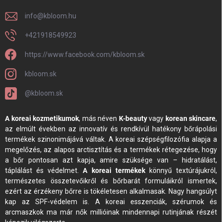
info
@
kbloom.hu
+421918549923
https://www.facebook.com/kbloom.sk
kbloom.sk
@kbloom.sk
A koreai kozmetikumok
, más néven
K-beauty
vagy
korean skincare
,
az elmúlt években az innovatív és rendkívül hatékony bőrápolási
termékek szinonimájává váltak. A koreai szépségfilozófia alapja a
megelőzés, az alapos arctisztítás és a termékek rétegezése, hogy
a bőr pontosan azt kapja, amire szüksége van – hidratálást,
táplálást és védelmet.
A koreai termékek
könnyű textúrájukról,
természetes összetevőikről és bőrbarát formuláikról ismertek,
ezért az érzékeny bőrre is tökéletesen alkalmasak. Nagy hangsúlyt
kap az SPF-védelem is. A koreai esszenciák, szérumok és
arcmaszkok ma már nők millióinak mindennapi rutinjának részét