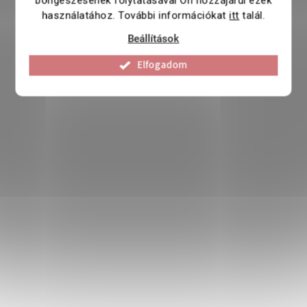
böngészésének folytatásával Ön hozzájárul ezek
használatához. További információkat
itt
talál.
Beállítások
Elfogadom