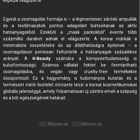
képezik világszerte.
Egyedi a csomagolás formája is – a légmentesen záródó ampullák
és a textilmaszkok pontos adagolást biztosítanak az aktív
hatóanyagokból. Ezekből a „mask packokból” évente több
százmillió darabot adnak el világszerte. A koreai márkák a
minimalista összetételre és az átláthatóságra építenek – a
csomagoláson pontosan feltüntetik a hatóanyagok százalékos
arányát. A
K-Beauty
számára a környezettudatosság is
kulcsfontosságú. Számos vállalat fektet be fenntartható
csomagolásba, és vegán vagy cruelty-free termékekre
összpontosít. Ez a hagyomány, a tudományos kutatás és a
természet iránti tisztelet ötvözete teszi a koreai kozmetikumokat
globális jelenséggé, amely folyamatosan új szintre emeli a szépség
és a bőr egészségének határait.
🇸🇰 Kbloom.sk
🇨🇿 Kbloom.cz